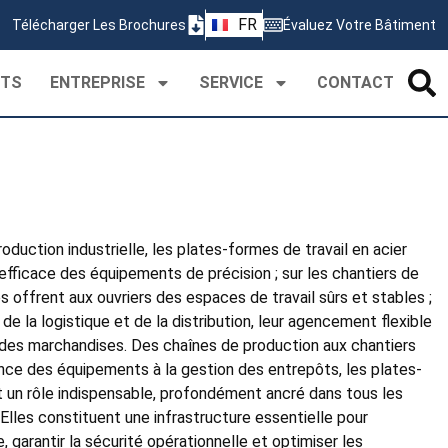
ZH
FR
Télécharger Les Brochures
Évaluez Votre Bâtiment
PT
CTS
ENTREPRISE
SERVICE
CONTACT
oduction industrielle, les plates-formes de travail en acier
ficace des équipements de précision ; sur les chantiers de
es offrent aux ouvriers des espaces de travail sûrs et stables ;
e la logistique et de la distribution, leur agencement flexible
e des marchandises. Des chaînes de production aux chantiers
nce des équipements à la gestion des entrepôts, les plates-
nt un rôle indispensable, profondément ancré dans tous les
Elles constituent une infrastructure essentielle pour
ce, garantir la sécurité opérationnelle et optimiser les