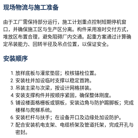
现场物流与施工准备
由于工厂需保持部分运行，施工计划重点控制短期停机窗
口，并确保施工区与生产区分离。构件采用准时交付方式，
堆放区布置合理，避免阻碍厂内交通。起重方案通过计算确
定吊装能力、回转半径及吊点位置，以保证安全。
安装顺序
放样底板与灌浆垫层；校核锚栓位置。
安装柱并加设临时支撑以稳定首跨。
吊装主梁与次梁，按设计网格拼装。
安装支撑构件并按顺序紧固，确保整体刚度。
铺设楼面格栅板或钢板，安装边角与防护踢脚板；完成
楼梯与爬梯系统。
安装栏杆与扶手；在设备开口及边缘处加设防护。
配合安装机电支架、电缆桥架及管道托架，完成开孔与
密封。