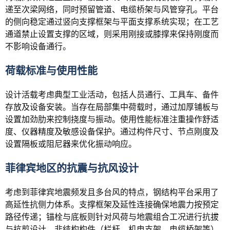
递至次梁网络，同时预留管道、电缆桥架与风管穿孔。平台
的侧向稳定通过竖向支撑框架与平面支撑系统实现；在工艺
通道禁止设置支撑的区域，则采用刚接或膝撑来保持刚度而
不影响设备通行。
荷载标准与使用性能
设计活载考虑典型工业活动，包括人员通行、工具车、备件
存放及设备安装。当存在局部集中荷载时，通过加厚铺板与
设置加劲肋来控制挠度与振动。使用性能标准注重操作舒适
度、仪器精度及敏感设备保护。通过构件尺寸、节点刚度及
设置隔板或阻尼器来优化振动响应。
菲律宾地区的抗震与抗风设计
考虑到菲律宾地震频发且多台风的特点，钢结构平台采用了
高延性抗侧力体系。支撑框架及延性连接确保地震力按预定
路径传递；锚栓与底板则针对风荷与地震组合工况进行抗拔
与抗剪设计。非结构构件（栏杆、机电支架、电缆桥架等）