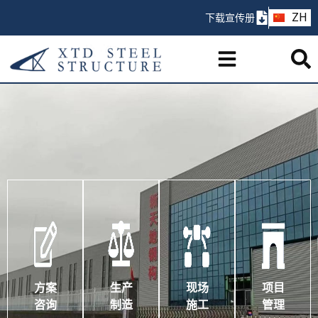
AR
ZH
下载宣传册
PT
方案
生产
现场
项目
咨询
制造
施工
管理