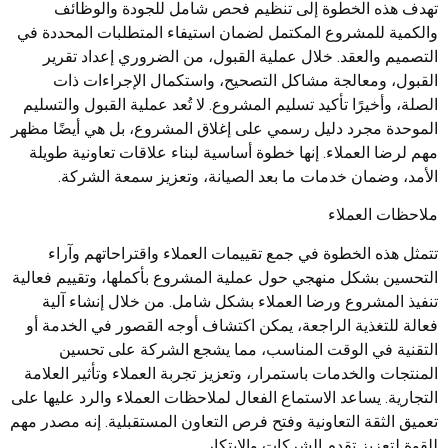
تهدف هذه الخطوة إلى تنظيم فحص شامل للجودة والوظائف
والكمية للمشروع المكتمل لضمان استيفاء المتطلبات المحددة في
التصميم والعقد. خلال عملية القبول، من الضروري إعداد تقرير
القبول، ومعالجة مشاكل التصحيح، واستكمال الإجراءات ذات
الصلة، وأخيرًا تأكيد تسليم المشروع. لا تُعد عملية القبول والتسليم
الموحدة مجرد دليل رسمي على إغلاق المشروع، بل هي أيضًا مظهر
مهم لرضا العملاء. إنها خطوة أساسية لبناء علاقات تعاونية طويلة
الأمد، وضمان خدمات ما بعد الصيانة، وتعزيز سمعة الشركة.
ملاحظات العملاء
تتمثل هذه الخطوة في جمع تقييمات العملاء واقتراحاتهم وآراء
التحسين بشكل منهجي حول عملية المشروع بأكملها، وتقييم فعالية
تنفيذ المشروع ورضا العملاء بشكل شامل. من خلال إنشاء آلية
فعالة للتغذية الراجعة، يمكن اكتشاف أوجه القصور في الخدمة أو
التقنية في الوقت المناسب، مما يشجع الشركة على تحسين
المنتجات والخدمات باستمرار، وتعزيز تجربة العملاء وتأثير العلامة
التجارية. يساعد الاستماع الفعال لملاحظات العملاء والرد عليها على
تعميق الثقة التعاونية وفتح فرص التعاون المستقبلية. إنه مصدر مهم
للقوة لتعزيز تقدم الشركات والابتكار.