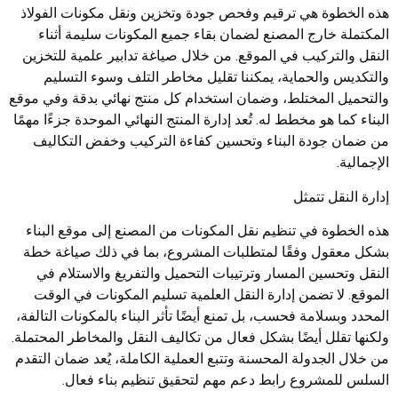
هذه الخطوة هي ترقيم وفحص جودة وتخزين ونقل مكونات الفولاذ
المكتملة خارج المصنع لضمان بقاء جميع المكونات سليمة أثناء
النقل والتركيب في الموقع. من خلال صياغة تدابير علمية للتخزين
والتكديس والحماية، يمكننا تقليل مخاطر التلف وسوء التسليم
والتحميل المختلط، وضمان استخدام كل منتج نهائي بدقة وفي موقع
البناء كما هو مخطط له. تُعد إدارة المنتج النهائي الموحدة جزءًا مهمًا
من ضمان جودة البناء وتحسين كفاءة التركيب وخفض التكاليف
الإجمالية.
إدارة النقل تتمثل
هذه الخطوة في تنظيم نقل المكونات من المصنع إلى موقع البناء
بشكل معقول وفقًا لمتطلبات المشروع، بما في ذلك صياغة خطة
النقل وتحسين المسار وترتيبات التحميل والتفريغ والاستلام في
الموقع. لا تضمن إدارة النقل العلمية تسليم المكونات في الوقت
المحدد وبسلامة فحسب، بل تمنع أيضًا تأثر البناء بالمكونات التالفة،
ولكنها تقلل أيضًا بشكل فعال من تكاليف النقل والمخاطر المحتملة.
من خلال الجدولة المحسنة وتتبع العملية الكاملة، يُعد ضمان التقدم
السلس للمشروع رابط دعم مهم لتحقيق تنظيم بناء فعال.