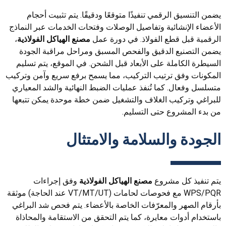
يضمن التنسيق الرقمي تنفيذًا متوقعًا ودقيقًا. يتم تثبيت أحجام
الأعضاء الإنشائية وتفاصيل الوصلات وفتحات الخدمات عبر النماذج
الرقمية قبل قطع الفولاذ. في دورة عمل
مصنع الهياكل الفولاذية
،
يضمن التصنيع الدقيق والفحص المسبق ومراحل مراقبة الجودة
السيطرة الكاملة على الأبعاد قبل الشحن. في الموقع، يتم تسليم
المكونات وفق ترتيب التركيب، مما يسمح برفع سريع وآمن وتركيب
متسلسل وفعال. كما تُنفذ عمليات الضبط النهائية والشد المعياري
للبراغي وتركيب الغلاف والتشغيل ضمن خطة موحدة يمكن تتبعها
من بدء المشروع حتى التسليم.
الجودة والسلامة والامتثال
يتم تنفيذ كل مشروع
مصنع الهياكل الفولاذية
وفق إجراءات
WPS/PQR مع فحوصات لحامات (VT/MT/UT عند الحاجة) موثقة
بأرقام الصهر والمعرّفات الخاصة بالأعضاء. يتم فحص شد البراغي
باستخدام أدوات معايرة، كما يتم التحقق من الاستقامة والمحاذاة