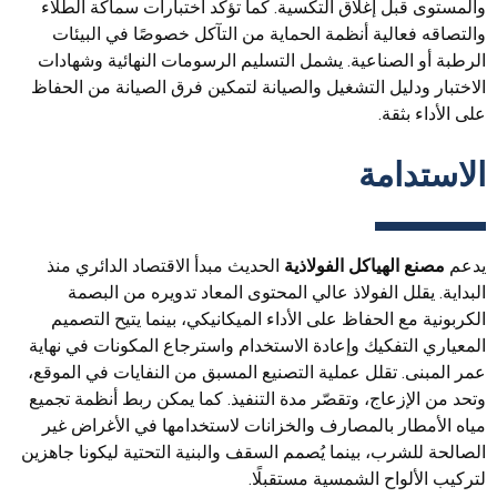
والمستوى قبل إغلاق التكسية. كما تؤكد اختبارات سماكة الطلاء
والتصاقه فعالية أنظمة الحماية من التآكل خصوصًا في البيئات
الرطبة أو الصناعية. يشمل التسليم الرسومات النهائية وشهادات
الاختبار ودليل التشغيل والصيانة لتمكين فرق الصيانة من الحفاظ
على الأداء بثقة.
الاستدامة
يدعم
مصنع الهياكل الفولاذية
الحديث مبدأ الاقتصاد الدائري منذ
البداية. يقلل الفولاذ عالي المحتوى المعاد تدويره من البصمة
الكربونية مع الحفاظ على الأداء الميكانيكي، بينما يتيح التصميم
المعياري التفكيك وإعادة الاستخدام واسترجاع المكونات في نهاية
عمر المبنى. تقلل عملية التصنيع المسبق من النفايات في الموقع،
وتحد من الإزعاج، وتقصّر مدة التنفيذ. كما يمكن ربط أنظمة تجميع
مياه الأمطار بالمصارف والخزانات لاستخدامها في الأغراض غير
الصالحة للشرب، بينما يُصمم السقف والبنية التحتية ليكونا جاهزين
لتركيب الألواح الشمسية مستقبلًا.