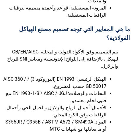
والمعدات.
المرونة المستقبلية: قواعد وأعمدة مصممة لترقيات
الرافعات المستقبلية.
ما هي المعايير التي توجه تصميم مصنع الهياكل
الفولاذية؟
يتم التصميم وفق الأكواد الدولية والمحلية: GB/EN/AISC
للهيكل، بالإضافة إلى اللوائح الإندونيسية ومعايير SNI للرياح
والزلازل.
الهيكل الرئيسي: EN 1993 (اليوروكود 3) / AISC 360 /
GB 50017 حسب المشروع.
اللحامات والوصلات: EN 1993-1-8 / AISC / JGJ مع
فنيي لحام معتمدين.
الأحمال: أحمال الرياح والزلازل والحمل الحي وأحمال
الرافعات وفق الكود المحلي.
المواد: S355JR / Q355B / ASTM A572 / SM490A
أو ما يعادلها مع شهادات MTC.