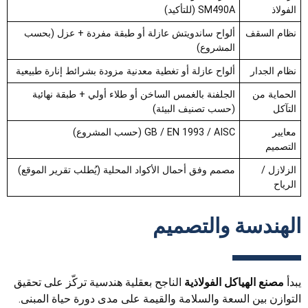
الفولاذ
SM490A (للتأكيد)
نظام السقف
ألواح ساندويتش عازلة أو طبقة مفردة + عزل (بحسب
المشروع)
نظام الجدار
ألواح عازلة أو تغطية معدنية مزودة بشرائط إنارة طبيعية
الحماية من
الجلفنة بالغمس الساخن أو طلاء أولي + طبقة نهائية
التآكل
(حسب تصنيف البيئة)
معايير
GB / EN 1993 / AISC (حسب المشروع)
التصميم
الزلازل /
مصمم وفق أحمال الأكواد المحلية (يُطلب تقرير الموقع)
الرياح
الهندسة والتصميم
يبدأ
مصنع الهياكل الفولاذية
الناجح بعقلية هندسية تركّز على تحقيق
التوازن بين السعة والسلامة والقيمة على مدى دورة حياة المبنى.