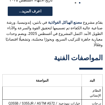
تاريخ الانتهاء: أغسطس ٢٠٢٥
اعرف المزيد...
يقدّم مشروع
مصنع الهياكل الفولاذية
في بانتين، إندونيسيا، ورشة
صناعية عالية الكفاءة تم تصميمها لتحقيق القوة والسرعة والأداء
الطويل الأمد. اكتمل المشروع في أغسطس 2025، ويضم وحدات
معيارية جاهزة للتركيب السريع، وبحورًا محسّنة، وتشغيلًا اقتصاديًا
وفعّالًا.
المواصفات الفنية
البند
المواصفة
النظام
الإنشائي
درجات
خيارات نموذجية: Q355B / S355JR / ASTM A572 /