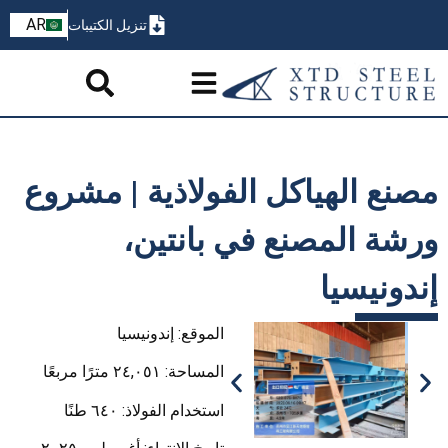
ZH
AR
تنزيل الكتيبات
PT
مصنع الهياكل الفولاذية | مشروع
ورشة المصنع في بانتين،
إندونيسيا
الموقع: إندونيسيا
المساحة: ٢٤,٠٥١ مترًا مربعًا
استخدام الفولاذ: ٦٤٠ طنًا