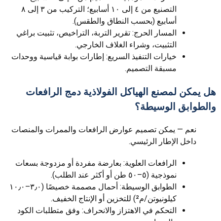
التصنيع من ٤ إلى ١٠ أسابيع؛ التركيب من ٣ إلى ٨
أسابيع (بحسب النطاق والطقس).
المسار الحرج: تقرير التربة، التراخيص، تثبيت براغي
التثبيت، وشراء الغلاف الخارجي.
خيارات التنفيذ السريع: إطارات بوابة قياسية ووحدات
مسبقة التصميم.
هل يمكن لمصنع الهياكل الفولاذية دمج الرافعات
والطوابق الوسيطة؟
نعم — يمكن تصميم عوارض الرافعات والممرات والمنصات
داخل الإطار الرئيسي.
الرافعات العلوية: بعارضة مفردة أو مزدوجة بسعات
نموذجية (٥–٥٠ طن أو أكثر عند الطلب).
الطوابق الوسيطة: أحمال مصممة خصيصًا (٣٫٠–١٠٫٠
كيلونيوتن/م²) للتخزين أو الإنتاج الخفيف.
التحكم في الاهتزاز والانحراف: وفق متطلبات الكود