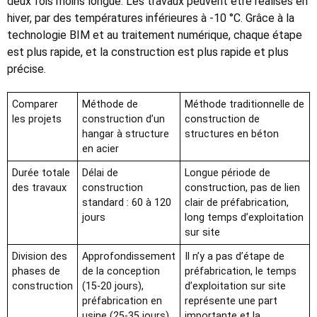
deux fois moins longue. Les travaux peuvent être réalisés en
hiver, par des températures inférieures à -10 °C. Grâce à la
technologie BIM et au traitement numérique, chaque étape
est plus rapide, et la construction est plus rapide et plus
précise.
Comparer
Méthode de
Méthode traditionnelle de
les projets
construction d’un
construction de
hangar à structure
structures en béton
en acier
Durée totale
Délai de
Longue période de
des travaux
construction
construction, pas de lien
standard : 60 à 120
clair de préfabrication,
jours
long temps d’exploitation
sur site
Division des
Approfondissement
Il n’y a pas d’étape de
phases de
de la conception
préfabrication, le temps
construction
(15-20 jours),
d’exploitation sur site
préfabrication en
représente une part
usine (25-35 jours),
importante et la