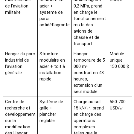
de l’aviation
acier +
0,2 MPa, prend
militaire
système de
en charge le
paroi
fonctionnement
antidéflagrante
mixte des
avions de
chasse et de
transport
Hangar du parc
Structure
Hangar
Module
industriel de
modulaire en
temporaire de 5
unique
l’aviation
acier + toit à
000 m²
150 000 $
générale
installation
construit en 48
rapide
heures,
extension d’un
seul module
Centre de
Système de
Charge au sol
550-700
recherche et
grille +
15 kN/㎡, prend
USD/㎡
développement
plancher
en charge des
sur la
réglable
opérations
modification
complexes
des Hangar
telles que la