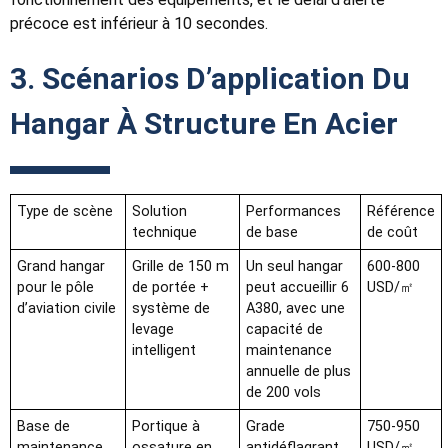
précoce est inférieur à 10 secondes.
3. Scénarios D’application Du
Hangar À Structure En Acier
Type de scène
Solution
Performances
Référence
technique
de base
de coût
Grand hangar
Grille de 150 m
Un seul hangar
600-800
pour le pôle
de portée +
peut accueillir 6
USD/㎡
d’aviation civile
système de
A380, avec une
levage
capacité de
intelligent
maintenance
annuelle de plus
de 200 vols
Base de
Portique à
Grade
750-950
maintenance
ossature en
antidéflagrant
USD/㎡