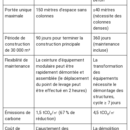
béton
Portée unique
150 mètres d’espace sans
≤40 mètres
maximale
colonnes
(nécessite des
colonnes
denses)
Période de
90 jours pour terminer la
360 jours
construction
construction principale
(maintenance
de 30 000 m²
incluse)
Flexibilité de
La ceinture d’équipement
La
maintenance
modulaire peut être
transformation
rapidement démontée et
des
assemblée (le déplacement
équipements
du point de levage peut
nécessite le
être effectué en 2 heures)
démontage des
structures,
cycle ≥ 7 jours
Émissions de
1,5 tCO₂/㎡ (67 % de
4,5 tCO₂/㎡
carbone
réduction)
Coût de
L’ajustement des
La démolition