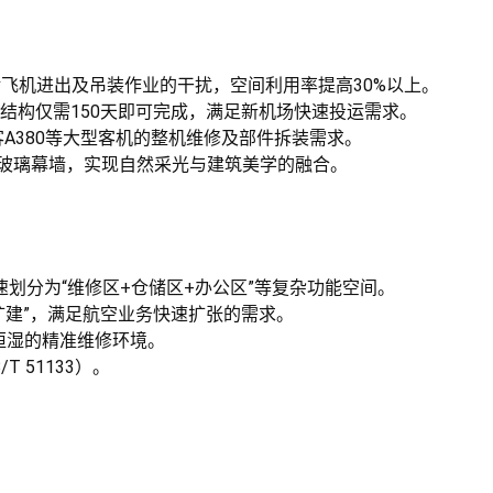
对飞机进出及吊装作业的干扰，空间利用率提高30%以上。
体结构仅需150天即可完成，满足新机场快速投运需求。
客A380等大型客机的整机维修及部件拆装需求。
E玻璃幕墙，实现自然采光与建筑美学的融合。
速划分为“维修区+仓储区+办公区”等复杂功能空间。
边扩建”，满足航空业务快速扩张的需求。
恒湿的精准维修环境。
 51133）。