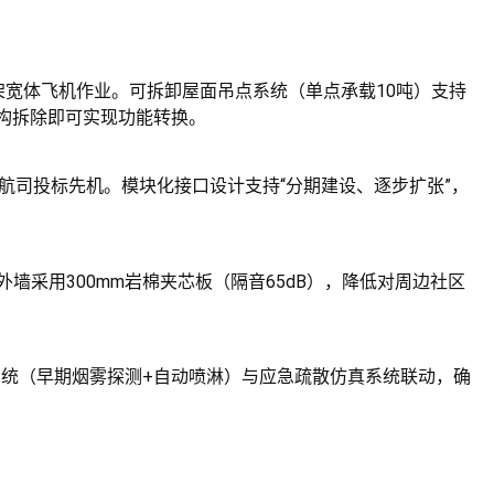
纳5-8架宽体飞机作业。可拆卸屋面吊点系统（单点承载10吨）支持
结构拆除即可实现功能转换。
抢占航司投标先机。模块化接口设计支持“分期建设、逐步扩张”，
墙采用300mm岩棉夹芯板（隔音65dB），降低对周边社区
防系统（早期烟雾探测+自动喷淋）与应急疏散仿真系统联动，确