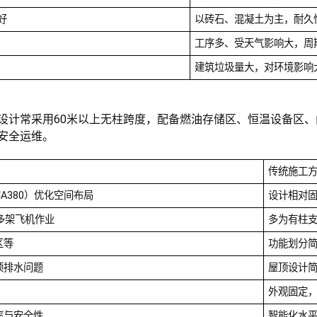
好
以砖石、混凝土为主，耐久
工序多、受天气影响大，周
建筑垃圾量大，对环境影响
。设计常采用60米以上无柱跨度，配备燃油存储区、恒温设备区
安全运维。
传统施工
A380）优化空间布局
设计相对
多架飞机作业
多为有柱
区等
功能划分
顶排水问题
屋顶设计
外观固定
率与安全性
智能化水