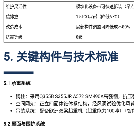
维护灵活性
模块化设备带可快速拆装（吊点
碳排放
1.5tCO₂/㎡（降低67%）
改造成本
局部构件调整可降低成本80%
抗震等级
8级
5. 关键构件与技术标准
5.1 承重系统
钢柱：采用Q355B S355JR A572 SM490A高强钢
空间网架：正立四面体锥体系结构，经风洞试验优化风荷载
吊装系统：配备欧洲双梁起重机（起重能力100吨）+智
5.2 屋面与围护系统