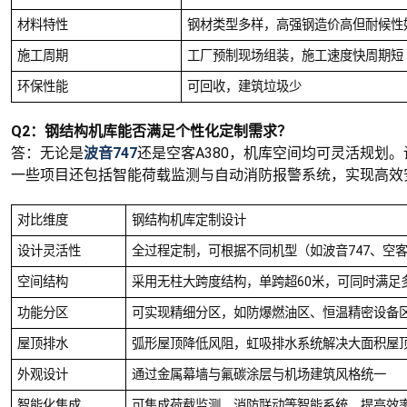
材料特性
钢材类型多样，高强钢造价高但耐候性
施工周期
工厂预制现场组装，施工速度快周期短
环保性能
可回收，建筑垃圾少
Q2：钢结构机库能否满足个性化定制需求？
答：无论是
波音747
还是空客A380，机库空间均可灵活规划
一些项目还包括智能荷载监测与自动消防报警系统，实现高效
对比维度
钢结构机库定制设计
设计灵活性
全过程定制，可根据不同机型（如波音747、空客
空间结构
采用无柱大跨度结构，单跨超60米，可同时满足
功能分区
可实现精细分区，如防爆燃油区、恒温精密设备
屋顶排水
弧形屋顶降低风阻，虹吸排水系统解决大面积屋
外观设计
通过金属幕墙与氟碳涂层与机场建筑风格统一
智能化集成
可集成荷载监测、消防联动等智能系统，提高效