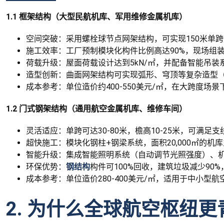
1.1 框架结构（大型民航机库、军用维修金属机库）
空间突破：采用螺栓球节点网架结构，可实现150米单
施工效率：工厂预制模块化构件比例高达90%，现场组装
荷载升级：屋面荷载设计达到5kN/㎡，并配备智能吊装
造型创新：曲面网架结构可实现弧形、穹顶等复杂造型（
成本参考：单位造价约400-550美元/㎡，在大跨度场
1.2 门式钢架结构（通用航空金属机库、维修车间）
灵活适应：单跨可达30-80米，檐高10-25米，可
超快施工：模块化钢柱+钢梁系统，面积20,000㎡的
智能升级：集成智能照明系统（自动调节光照强度）、机
环保优势：
钢结构
构件可100%回收，建筑垃圾减少90%，
成本参考：单位造价280-400美元/㎡，适用于中小型
2. 为什么全球航空枢纽