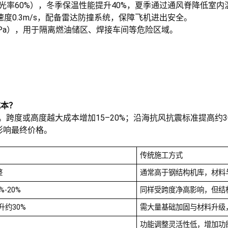
光率60%），冬季保温性能提升40%，夏季通过通风脊降低室内
度0.3m/s，配备雷达防撞系统，保障飞机进出安全。
MPa），用于隔离燃油储区、焊接车间等危险区域。
成本？
求。跨度或高度越大成本增加15–20%；沿海抗风抗震标准提高约
影响最终价格。
传统施工方式
整
通常高于钢结构机库，材料
-20%
同样受跨度净高影响，但结
约30%
需大量基础加固与材料升级
功能调整灵活性低，增加功