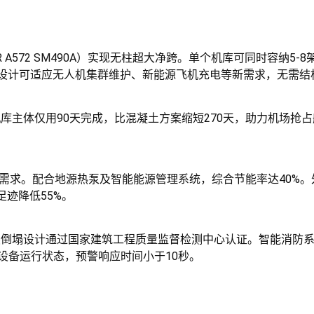
55JR A572 SM490A）实现无柱超大净跨。单个机库可同时容
空间设计可适应无人机集群维护、新能源飞机充电等新需求，无需
金属机库主体仅用90天完成，比混凝土方案缩短270天，助力机场
电需求。配合地源热泵及智能能源管理系统，综合节能率达40%。外
迹降低55%。
，抗连续倒塌设计通过国家建筑工程质量监督检测中心认证。智能消
设备运行状态，预警响应时间小于10秒。