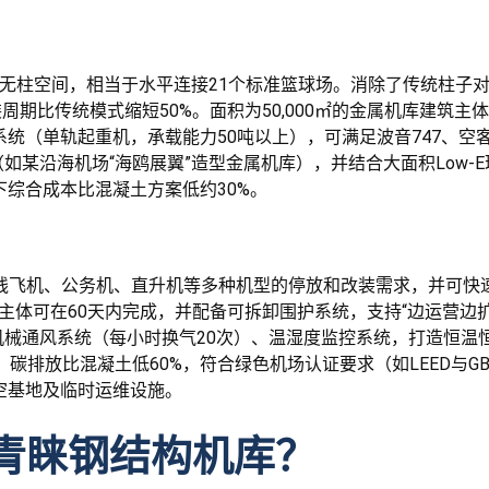
跨无柱空间，相当于水平连接21个标准篮球场。消除了传统柱子
周期比传统模式缩短50%。面积为50,000㎡的金属机库建筑主
系统（单轨起重机，承载能力50吨以上），可满足波音747、空
如某沿海机场“海鸥展翼”造型金属机库），并结合大面积Low-
景下综合成本比混凝土方案低约30%。
满足支线飞机、公务机、直升机等多种机型的停放和改装需求，并可快
机库主体可在60天内完成，并配备可拆卸围护系统，支持“边运营
械通风系统（每小时换气20次）、温湿度监控系统，打造恒温
碳排放比混凝土低60%，符合绿色机场认证要求（如LEED与GB/T
航空基地及临时运维设施。
更青睐钢结构机库？