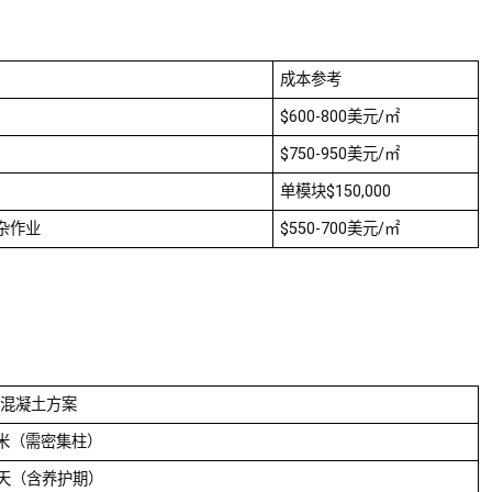
成本参考
$600-800美元/㎡
$750-950美元/㎡
单模块$150,000
杂作业
$550-700美元/㎡
混凝土方案
0米（需密集柱）
0天（含养护期）