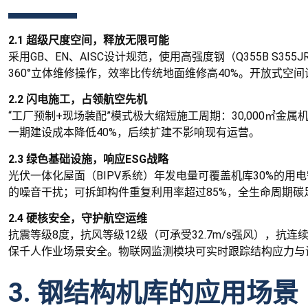
2.1 超级尺度空间，释放无限可能
采用GB、EN、AISC设计规范，使用高强度钢（Q355B S3
360°立体维修操作，效率比传统地面维修高40%。开放式
2.2 闪电施工，占领航空先机
“工厂预制+现场装配”模式极大缩短施工周期：30,000㎡
一期建设成本降低40%，后续扩建不影响现有运营。
2.3 绿色基础设施，响应ESG战略
光伏一体化屋面（BIPV系统）年发电量可覆盖机库30%的用
的噪音干扰；可拆卸构件重复利用率超过85%，全生命周期碳足
2.4 硬核安全，守护航空运维
抗震等级8度，抗风等级12级（可承受32.7m/s强风）
保千人作业场景安全。物联网监测模块可实时跟踪结构应力与
3. 钢结构机库的应用场景