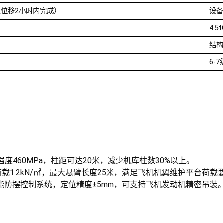
位移2小时内完成）
设备
4.5
结构
6-
，抗压强度460MPa，柱距可达20米，减少机库柱数30%以上。
1.2kN/㎡，最大悬臂长度25米，满足飞机机翼维护平台荷载
能防摆控制系统，定位精度±5mm，可支持飞机发动机精密吊装