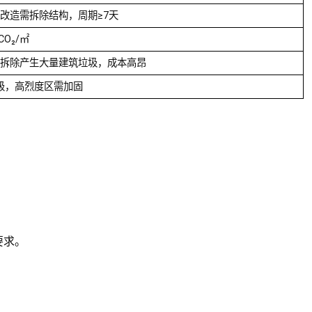
改造需拆除结构，周期≥7天
tCO₂/㎡
拆除产生大量建筑垃圾，成本高昂
7级，高烈度区需加固
要求。
。