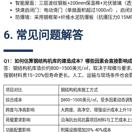
智能屋面：三层波纹钢板+200mm保温棉+光伏玻璃（透
快速启闭门：电动滑门（单扇面积超过1000㎡），启闭速
防爆墙：采用钢框架+纤维水泥防爆板（抗爆压力0.15
6. 常见问题解答
Q1：如何估算钢结构机库的建造成本？哪些因素会直接影响
答：钢结构机库造价约800–1500美元/㎡，取决于规模与要
强钢材料贵15–20%但寿命更长。人工、运输与现场条件也会
项目对比
钢结构机库施工方式
综合成本
$800–1500美元/㎡，受多因素动态调
跨度与净高影响
大跨度、高净空、增强设计成本上升15%
荷载要求影响
沿海抗台风抗震项目材料与工艺成本上升
功能配置影响
附属设施增加20%-40%成本