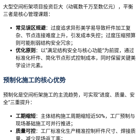
大型空间桁架项目投资巨大（动辄数千万至数亿元），平衡
三者是核心管理课题：
常见误区规避
：过度追求异形美学易导致杆件加工复
杂、节点连接难度上升，引发成本失控；过度压缩预算
则可能削弱结构安全冗余；
优化原则
：以“满足结构安全与核心功能”为前提，通过
标准化杆件、简化节点形式控制成本，同时保留关键美
学设计元素。
预制化施工的核心优势
预制化是空间桁架施工的主流趋势，可实现“进度、质量、安
全”三重提升：
工期缩短
：主体结构施工周期缩短近50%，工厂预制与
现场基础施工可并行推进；
质量可控
：工厂标准化生产精准控制杆件尺寸、焊接质
量，减少现场返工率；