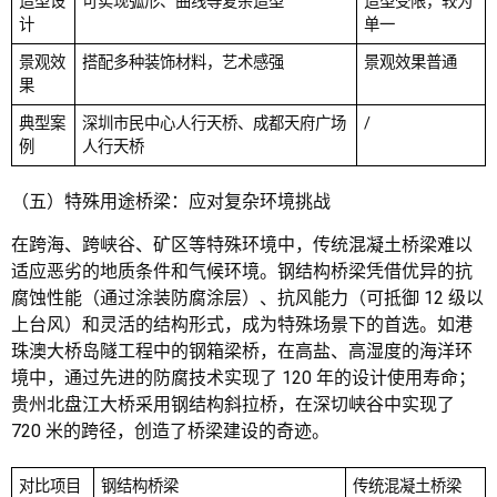
造型设
可实现弧形、曲线等复杂造型
造型受限，较为
计
单一
景观效
搭配多种装饰材料，艺术感强
景观效果普通
果
典型案
深圳市民中心人行天桥、成都天府广场
/
例
人行天桥
（五）特殊用途桥梁：应对复杂环境挑战
在跨海、跨峡谷、矿区等特殊环境中，传统混凝土桥梁难以
适应恶劣的地质条件和气候环境。钢结构桥梁凭借优异的抗
腐蚀性能（通过涂装防腐涂层）、抗风能力（可抵御 12 级以
上台风）和灵活的结构形式，成为特殊场景下的首选。如港
珠澳大桥岛隧工程中的钢箱梁桥，在高盐、高湿度的海洋环
境中，通过先进的防腐技术实现了 120 年的设计使用寿命；
贵州北盘江大桥采用钢结构斜拉桥，在深切峡谷中实现了
720 米的跨径，创造了桥梁建设的奇迹。
对比项目
钢结构桥梁
传统混凝土桥梁