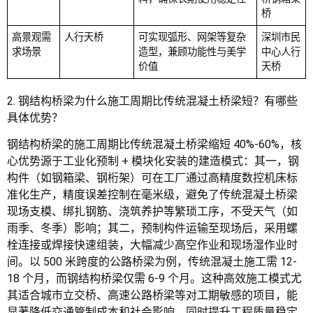
桥
高景观需
人行天桥
可实现弧形、网架等复杂
深圳市民
求场景
造型，兼顾功能性与美学
中心人行
价值
天桥
2. 钢结构桥梁为什么施工周期比传统混凝土桥梁短？有哪些
具体优势？
钢结构桥梁的施工周期比传统混凝土桥梁缩短 40%-60%，核
心优势源于工业化预制 + 模块化安装的建造模式：其一，钢
构件（如钢箱梁、钢桁架）可在工厂通过高精度数控机床标
准化生产，精度误差控制在毫米级，避免了传统混凝土桥梁
现场支模、绑扎钢筋、浇筑养护等繁琐工序，不受天气（如
雨季、冬季）影响；其二，预制构件运输至现场后，采用螺
栓连接或焊接快速组装，大幅减少高空作业和现场湿作业时
间。以 500 米跨度的公路桥梁为例，传统混凝土施工需 12-
18 个月，而钢结构桥梁仅需 6-9 个月。这种高效施工模式尤
其适合城市立交桥、高速公路桥梁等对工期敏感的项目，能
显著降低交通管制成本和社会影响，同时提升工程质量稳定