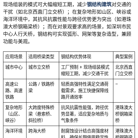
现场组装的模式可大幅缩短工期，减少
钢结构建筑
对交通的
干扰（如北京西直门立交桥）；在复杂地形如山区、峡谷或
海洋环境中，其抗风抗震性能与跨径优势更为突出（如港珠
澳大桥钢箱梁桥）；而在对景观要求高的场景，如深圳市民
中心人行天桥，钢结构可实现弧形、网架等复杂造型，兼顾
功能与美观。
应用场景
适用桥梁类型
钢结构优势体现
典型案例
城市中心
城市立交桥
工厂预制 + 现场组装模式
北京西直
缩短工期，减少交通干扰
门立交桥
高速公
公路 / 铁路桥
轻质高强特性满足交通荷
–
路、高速
梁
载需求，施工快捷保障线
铁路
路开通效率
复杂地形
大跨度特殊桥
抗风抗震性能强，跨径优
港珠澳大
（山区、
梁（悬索桥、
势显著，适应复杂地质与
桥钢箱梁
峡谷）
斜拉桥）
气象条件
桥
海洋环境
跨海大桥
耐腐蚀设计结合高强度材
港珠澳大
料，确保长期使用稳定性
桥钢箱梁