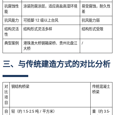
抗腐蚀性
涂装防腐涂层，适应高盐高湿环境
易受腐蚀，耐久性
能
差
抗风能力
可抵御 12 级以上台风
抗风能力弱
结构灵活
结构形式灵活多样
结构形式受限
性
典型案例
港珠澳大桥钢箱梁桥、贵州北盘江
/
大桥
三、与传统建造方式的对比分析
对
钢结构桥梁
传统混凝土
比
桥梁
项
目
自
轻（约 1.5-2.5 吨
/ 平方米）
重（约 3.5-