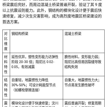
桥梁震后完好，而周边混凝土桥梁普遍开裂，验证了其 9 度
以上抗震设防能力。此外，钢结构的模块化设计便于震后快
速修复，减少次生灾害影响，成为高烈度地震区桥梁建设的
首选方案。
对
钢结构桥梁
混凝土桥梁
比
维
度
材
延性优异，塑性变形能力达弹性
脆性材料，变形能力弱；
料
阶段 20-30 倍；阻尼比
0.02-
阻尼比高但易因裂缝导致
特
0.05，有效减震
结构失效
性
结
自重轻，地震惯性力降低
自重大，地震惯性力大；
构
30%-50%；可设计耗能型节点
节点易发生脆性破坏
特
（如螺栓摩擦连接）
性
震
模块化设计便于快速修复；汶川
震后普遍开裂；修复周期