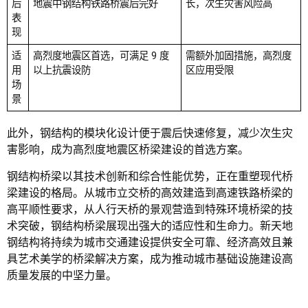
后
地震中钢结构铁路桥震后完好
长，次生灾害风险高
表
现
适
高烈度地震区首选，可满足 9 度
需额外加固措施，高烈度
用
以上抗震设防
区应用受限
场
景
此外，钢结构的模块化设计便于震后快速修复，减少次生灾
害影响，成为高烈度地震区桥梁建设的首选方案。
钢结构桥梁以其技术创新和综合性能优势，正在重塑现代桥
梁建设的格局。从城市立交桥的高效建造到高速铁路桥梁的
高平顺性要求，从人行天桥的景观营造到特殊环境桥梁的技
术突破，钢结构桥梁展现出强大的适应性和生命力。新天地
钢结构将持续为城市交通建设提供安全可靠、经济高效且兼
具艺术美学的桥梁解决方案，成为推动城市基础设施建设高
质量发展的中坚力量。