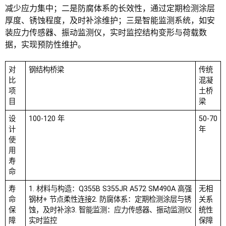
减少应力集中；二是防腐体系的长效性，通过定期检测涂层
厚度、锈蚀程度，及时补涂维护；三是智能监测系统，如安
装应力传感器、振动监测仪，实时监控结构变形与荷载数
据，实现预防性维护。
对
钢结构桥梁
传统
比
混凝
项
土桥
目
梁
设
100-120 年
50-70
计
年
使
用
寿
命
寿
1. 材料与构造：Q355B S355JR A572 SM490A 高强
无相
命
钢材+ 节点柔性连接
2. 防腐体系：定期检测涂层与锈
关系
保
蚀，及时补涂3. 智能监测：应力传感器、振动监测仪
统性
障
实时监控
保障