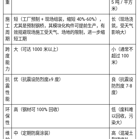
重
5 吨
/ 平方
米）
施
短（工厂预制 + 现场组装，缩短
40%-60%），
长（现场浇
工
尤其是预制钢桥，其模块化构件可提前生产，有
筑，受天气
周
效规避现场施工受天气、场地的限制，进一步缩
影响大）
期
短工期
跨
大（可达 1000 米以上）
小（通常不
度
超过 100
能
米）
力
抗
优（抗震设防烈度
≥9 度）
良（抗震设
震
防烈度 7-8
性
度）
能
环
高（钢材可 100% 回收）
低（废料难
保
以回收，污
性
染大）
维
中（定期防腐涂装）
高（混凝土