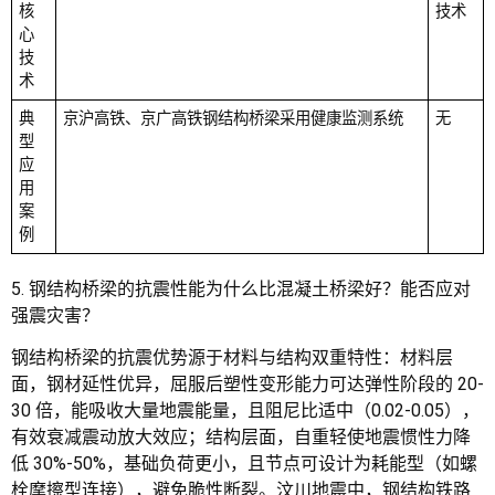
核
技术
心
技
术
典
京沪高铁、京广高铁钢结构桥梁采用健康监测系统
无
型
应
用
案
例
5. 钢结构桥梁的抗震性能为什么比混凝土桥梁好？能否应对
强震灾害？
钢结构桥梁的抗震优势源于材料与结构双重特性：材料层
面，钢材延性优异，屈服后塑性变形能力可达弹性阶段的 20-
30 倍，能吸收大量地震能量，且阻尼比适中（0.02-0.05），
有效衰减震动放大效应；结构层面，自重轻使地震惯性力降
低 30%-50%，基础负荷更小，且节点可设计为耗能型（如螺
栓摩擦型连接），避免脆性断裂。汶川地震中，钢结构铁路