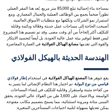
بمساحة بناء إجمالية تبلغ 85,000 متر مربع، يُعد هذا المقر العملي
تطوراً ضخماً يجمع بين الوظائف العملية والجمال المعماري. ومع
استمرار نمو الشركات وتكيّفها مع متطلبات الأسواق العالمية،
أصبحت الحاجة إلى مساحات عمل حديثة وفعّالة ودائمة وقابلة
للتكيّف أكثر إلحاحاً من أي وقت مضى. وقد تم تصميم هذا المشروع
ليس فقط لتوفير بيئة عمل عالية الجودة، بل أيضاً لتجسيد الابتكار
والقوة التي تقدمها
مصانع الهياكل الفولاذية
في العمارة المعاصرة.
الهندسة الحديثة بالهيكل الفولاذي
يقع جوهر هذا
المصنع للهياكل الفولاذية
في استخدام
إطار فولاذي
قياسي من نوع البوابة
. تم اختيار هذا النظام الإنشائي لما يتميز به
من كفاءة مثبتة واستقرار وقابلية للتكيّف في إنشاء المساحات
الواسعة. وبالاعتماد على 3,600 طن من الفولاذ عالي الجودة، يحقق
المبنى متانة ومرونة استثنائية، مما يسمح بتصميم مكاتب مفتوحة
يمكن تعديلها بسهولة لتلبية احتياجات المستأجرين المتغيرة.