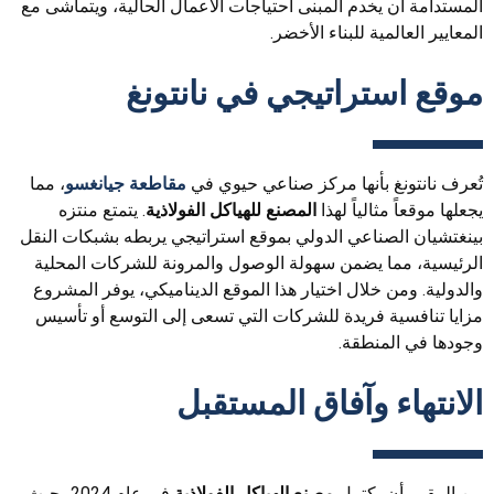
المستدامة أن يخدم المبنى احتياجات الأعمال الحالية، ويتماشى مع
المعايير العالمية للبناء الأخضر.
موقع استراتيجي في نانتونغ
تُعرف نانتونغ بأنها مركز صناعي حيوي في
مقاطعة جيانغسو
، مما
يجعلها موقعاً مثالياً لهذا
المصنع للهياكل الفولاذية
. يتمتع منتزه
بينغتشيان الصناعي الدولي بموقع استراتيجي يربطه بشبكات النقل
الرئيسية، مما يضمن سهولة الوصول والمرونة للشركات المحلية
والدولية. ومن خلال اختيار هذا الموقع الديناميكي، يوفر المشروع
مزايا تنافسية فريدة للشركات التي تسعى إلى التوسع أو تأسيس
وجودها في المنطقة.
الانتهاء وآفاق المستقبل
من المقرر أن يكتمل
مصنع الهياكل الفولاذية
في عام 2024، حيث