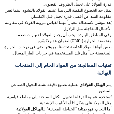
قدرة الفولاذ على تحمل الظروف القصوى.
يمثل حد الخضوع النقطة التي يبدأ عندها الفولاذ بالتشوه، بينما تعبر
مقاومة الشد عن أقصى قدرة تحمل قبل الانكسار.
يُعد مؤشر الاستطالة معياراً مهماً لقياس مرونة الفولاذ في مقاومة
الأحمال المفاجئة مثل الزلازل.
وفي المناطق الباردة، يجب أن يجتاز الفولاذ اختبارات صدمة
منخفضة الحرارة (-40°C) لضمان عدم تكسّره.
بعض أنواع الفولاذ الخاصة تحتفظ بمرونتها حتى في درجات الحرارة
المنخفضة جداً مثل تلك المستخدمة في خزانات الغاز المسال.
تقنيات المعالجة: من المواد الخام إلى المنتجات
النهائية
يمر
الهيكل الفولاذي
بعملية تصنيع دقيقة تشبه التحول الصناعي
المتطور.
تُستخدم عملية الدرفلة لتحويل الكتل الساخنة إلى مقاطع قياسية
مثل الفولاذ على شكل H أو الأنابيب الإنشائية.
أما اللحام، فهو بمثابة “الخياطة المعدنية” لـ
الهياكل الفولاذية