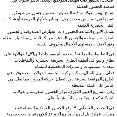
أصبحت
الجسور ذات الهيكل الفولاذي
الشكل الأكثر شيوعاً في
هندسة الجسور الحديثة.
تسمح ليونة الفولاذ ودقته التصنيعية بتصميم جسور مرنة يمكن
تنفيذها في تضاريس معقدة مثل الوديان والأنهار العريضة أو شبكات
النقل الحضرية الكثيفة.
تشمل الأنواع الشائعة الجسور ذات العوارض الصندوقية والجسور
المقوسة والمعلقة والجسور المدعومة بالكابلات، ويتم اختيار النظام
وفق الامتداد ومستوى الأحمال وظروف التنفيذ.
في التطبيقات العملية، تُستخدم
الجسور ذات الهياكل الفولاذية
على
نطاق واسع في أنظمة الطرق السريعة الحضرية والتقاطعات
متعددة المستويات والممرات المخصصة للمشاة.
فعلى سبيل المثال، يمكن تركيب الجسور الفولاذية الصندوقية في
الطرق المرتفعة بسرعة دون تعطيل حركة المرور، مما يقلل من
التأثير على البيئة المحيطة.
وفي مشاريع العبور الكبرى، توفر الجسور المقوسة والفولاذية
الشبكية كفاءة هيكلية وأماناً إنشائياً أعلى.
في التصميم العمراني، لا توفر الجسور الفولاذية للمشاة فقط
ممرات عملية، بل تُدمج أيضاً مع الإضاءة لتكون نقاط جذب بصرية