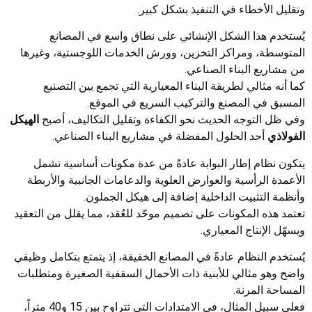
وتقليل الأخطاء في التنفيذ بشكل كبير.
يُستخدم هذا الشكل الإنشائي على نطاق واسع في المصانع
المتوسطة، ومراكز التخزين، وورش الخدمات اللوجستية، وغيرها
من مشاريع البناء الصناعي.
كما أنه مثالي لطريقة البناء المعيارية التي تجمع بين التصنيع
المسبق في المصنع والتركيب السريع في الموقع.
وفي ظل التوجه الحديث نحو الكفاءة وتقليل التكاليف، أصبح
الهيكل
الفولاذي
أحد الحلول المفضلة في مشاريع البناء الصناعي.
يتكون نظام إطار البوابة عادةً من عدة مكونات أساسية تشمل
الأعمدة الرأسية والعوارض العلوية والدعامات الجانبية والأربطة
وأنظمة التثبيت الداخلية إضافة إلى هيكل الجملون.
تعتمد هذه المكونات على تصميم موحّد للعُقد، مما يقلل من التعقيد
ويسهّل الإنتاج المعياري.
يُستخدم النظام عادةً في المصانع الخفيفة، إذ يتمتع بتكامل وظيفي
واضح وهو مثالي للأبنية ذات الأحمال السقفية الصغيرة ومتطلبات
المساحة المرنة.
فعلى سبيل المثال، في الامتدادات التي تتراوح بين 15 و40 متراً،