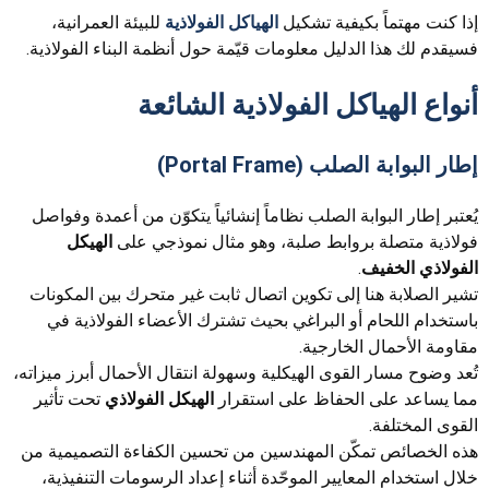
إذا كنت مهتماً بكيفية تشكيل
الهياكل الفولاذية
للبيئة العمرانية،
فسيقدم لك هذا الدليل معلومات قيّمة حول أنظمة البناء الفولاذية.
أنواع الهياكل الفولاذية الشائعة
إطار البوابة الصلب (Portal Frame)
يُعتبر إطار البوابة الصلب نظاماً إنشائياً يتكوّن من أعمدة وفواصل
فولاذية متصلة بروابط صلبة، وهو مثال نموذجي على
الهيكل
الفولاذي الخفيف
.
تشير الصلابة هنا إلى تكوين اتصال ثابت غير متحرك بين المكونات
باستخدام اللحام أو البراغي بحيث تشترك الأعضاء الفولاذية في
مقاومة الأحمال الخارجية.
تُعد وضوح مسار القوى الهيكلية وسهولة انتقال الأحمال أبرز ميزاته،
مما يساعد على الحفاظ على استقرار
الهيكل الفولاذي
تحت تأثير
القوى المختلفة.
هذه الخصائص تمكّن المهندسين من تحسين الكفاءة التصميمية من
خلال استخدام المعايير الموحّدة أثناء إعداد الرسومات التنفيذية،