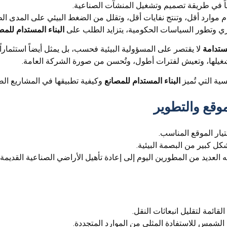
ياً في طريقة تصميم وتشغيل المنشآت الصناعية.
 موارد أقل، وتنتج نفايات أقل، وتقلل من الضغط البيئي على المدى ال
اري وتطور السياسات الحكومية، يتزايد الطلب على
البناء المستدام للمص
مستدامة
لا يقتصر على المسؤولية البيئية فحسب، بل يمثل أيضاً استثماراً مال
شغيلها، وتعيش لفترات أطول، وتُحسن من صورة الشركة العامة.
ة التي تُميز
البناء المستدام للمصانع
وكيفية تطبيقها في المشاريع الصنا
وقع والتطوير
يار الموقع المناسب.
كل كبير من البصمة البيئية.
جه العديد من المطورين اليوم إلى إعادة تأهيل الأراضي الصناعية القديمة
قائمة لتقليل انبعاثات النقل.
 الشمس للاستفادة المثلى من الموارد المتجددة.