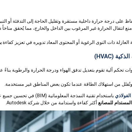
حفاظ على درجة حرارة داخلية مستقرة وتقليل الحاجة إلى التدفئة أو التب
 انتقال الحرارة غير المرغوب بين الداخل والخارج، مما يُحقق مناخاً داخ
ية العازلة ذات النوى الرغوية أو المحتوى المعاد تدويره في تعزيز كفاءة
ب
ية (HVAC)
 بحساسات وأدوات تحكم آلية تقوم بتعديل تدفق الهواء ودرجة الحرارة والرطوبة ب
 وتُقلل من استهلاك الطاقة عندما تكون بعض المناطق غير مستخدمة.
الفولاذي
باستخدام تقنية النمذجة المعلوماتية (BIM) في تحسين جميع عناصر أداء المبنى.
 المستدام للمصانع
أكثر كفاءة واستدامة من خلال شركة Autodesk.