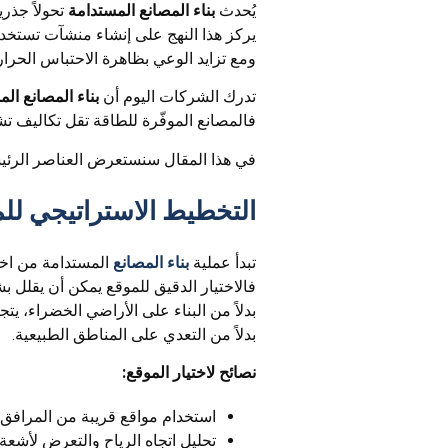
يُحدث
بناء المصانع المستدامة
تحولاً جذر
يركز هذا النهج على إنشاء منشآت تستخدم
ومع تزايد الوعي بظاهرة الاحتباس الحر
تدرك الشركات اليوم أن
بناء المصانع ال
فالمصانع الموفّرة للطاقة تقل تكاليف ت
في هذا المقال سنستعرض العناصر الرئيسي
التخطيط الاستراتيجي للم
تبدأ عملية
بناء المصانع
المستدامة من اخت
فالاختيار الدقيق للموقع يمكن أن يقلل بش
بدلاً من البناء على الأراضي الخضراء، يت
بدلاً من التعدي على المناطق الطبيعية.
نصائح لاختيار الموقع:
استخدام مواقع قريبة من المرافق ال
تحليل اتجاه الرياح والتعرض لأشعة