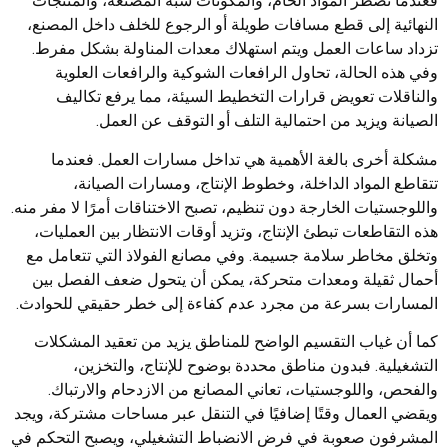
فعندما تضطر المواد الخام، والمكونات شبه المصنعة، والمنتجات
النهائية إلى قطع مسافات طويلة أو الرجوع للخلف داخل المصنع،
تزداد ساعات العمل ويتم استهلاك معدات المناولة بشكل مفرط.
وفي هذه الحالة، تحاول الرافعات الشوكية والرافعات العلوية
والناقلات تعويض قرارات التخطيط السيئة، مما يرفع تكاليف
الصيانة ويزيد من احتمالية التلف أو التوقف عن العمل.
مشكلة أخرى بالغة الأهمية هي تداخل مسارات العمل. فعندما
تتقاطع المواد الداخلة، وخطوط الإنتاج، ومسارات الصيانة،
واللوجستيات الخارجة دون تنظيم، تصبح الاختناقات أمرًا لا مفر منه.
هذه التقاطعات تبطئ الإنتاج، وتزيد أوقات الانتظار بين العمليات،
وتخلق مخاطر سلامة جسيمة. وفي مصانع الفولاذ التي تتعامل مع
أحمال ثقيلة ومعدات متحركة، يمكن أن يتحول ضعف الفصل بين
المسارات بسرعة من مجرد عدم كفاءة إلى خطر حقيقي للحوادث.
كما أن غياب التقسيم الواضح للمناطق يزيد من تعقيد المشكلات
التشغيلية. فبدون مناطق محددة بوضوح للإنتاج، والتخزين،
والفحص، واللوجستيات، تعاني المصانع من الازدحام والارتباك.
ويقضي العمال وقتًا إضافيًا في التنقل عبر مساحات مشتركة، ويجد
المشرفون صعوبة في فرض الانضباط التشغيلي، ويصبح التحكم في