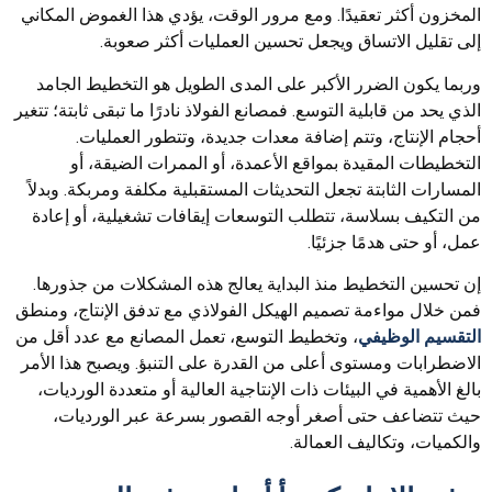
المخزون أكثر تعقيدًا. ومع مرور الوقت، يؤدي هذا الغموض المكاني
إلى تقليل الاتساق ويجعل تحسين العمليات أكثر صعوبة.
وربما يكون الضرر الأكبر على المدى الطويل هو التخطيط الجامد
الذي يحد من قابلية التوسع. فمصانع الفولاذ نادرًا ما تبقى ثابتة؛ تتغير
أحجام الإنتاج، وتتم إضافة معدات جديدة، وتتطور العمليات.
التخطيطات المقيدة بمواقع الأعمدة، أو الممرات الضيقة، أو
المسارات الثابتة تجعل التحديثات المستقبلية مكلفة ومربكة. وبدلاً
من التكيف بسلاسة، تتطلب التوسعات إيقافات تشغيلية، أو إعادة
عمل، أو حتى هدمًا جزئيًا.
إن تحسين التخطيط منذ البداية يعالج هذه المشكلات من جذورها.
فمن خلال مواءمة تصميم الهيكل الفولاذي مع تدفق الإنتاج، ومنطق
التقسيم الوظيفي
، وتخطيط التوسع، تعمل المصانع مع عدد أقل من
الاضطرابات ومستوى أعلى من القدرة على التنبؤ. ويصبح هذا الأمر
بالغ الأهمية في البيئات ذات الإنتاجية العالية أو متعددة الورديات،
حيث تتضاعف حتى أصغر أوجه القصور بسرعة عبر الورديات،
والكميات، وتكاليف العمالة.