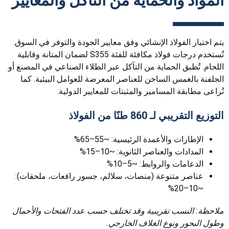
المواد والحماية من التآكل والمعايير
يتم اختيار الفولاذ الإنشائي وفق معايير الجودة والتوفر في السوق.
تُستخدم درجات فولاذ مكافئة للفئة S355 لضمان المتانة وقابلية
اللحام. تُطبق الحماية من التآكل عبر الطلاء الصناعي في المصنع أو
الجلفنة بالغمس الساخن للعناصر المعرضة للعوامل البيئية. كما
تُراعى مطابقة المسامير والمثبتات للمعايير الدولية.
التوزيع التقريبي لـ 860 طنًا من الفولاذ
الإطارات والأعمدة الرئيسية: ~55–65%
المدادات والعناصر الثانوية: ~10–15%
الدعامات والروابط: ~5–10%
عناصر متنوعة (منصات، سلالم، جسور رافعات، ملحقات):
~10–20%
ملاحظة: النسب تقريبية وقد تختلف حسب عدد الفتحات والأحمال
وطول البحور ونوع الغلاف الخارجي.