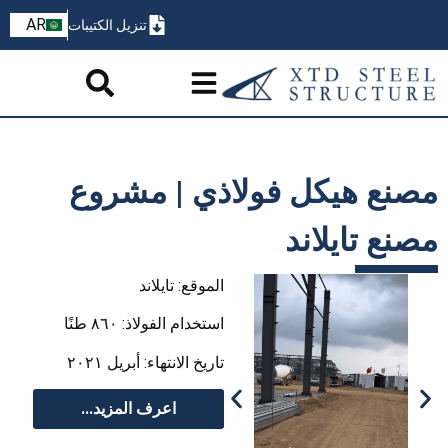
ZH
AR
تنزيل الكتيبات
PT
مصنع هيكل فولاذي | مشروع
مصنع تايلاند
الموقع: تايلاند
استخدام الفولاذ: ٨٦٠ طنًا
تاريخ الانتهاء: أبريل ٢٠٢١
اعرف المزيد...