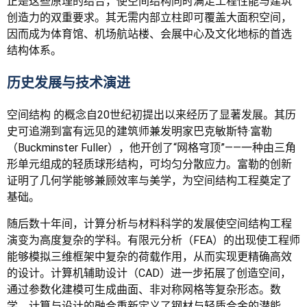
正是这些原理的结合，使空间结构同时满足工程性能与建筑
创造力的双重要求。其无需内部立柱即可覆盖大面积空间，
因而成为体育馆、机场航站楼、会展中心及文化地标的首选
结构体系。
历史发展与技术演进
空间结构 的概念自20世纪初提出以来经历了显著发展。其历
史可追溯到富有远见的建筑师兼发明家巴克敏斯特·富勒
（Buckminster Fuller），他开创了“网格穹顶”——一种由三角
形单元组成的轻质球形结构，可均匀分散应力。富勒的创新
证明了几何学能够兼顾效率与美学，为空间结构工程奠定了
基础。
随后数十年间，计算分析与材料科学的发展使空间结构工程
演变为高度复杂的学科。有限元分析（FEA）的出现使工程师
能够模拟三维框架中复杂的荷载作用，从而实现更精确高效
的设计。计算机辅助设计（CAD）进一步拓展了创造空间，
通过参数化建模可生成曲面、非对称网格等复杂形态。数
学、计算与设计的融合重新定义了钢材与轻质合金的潜能。