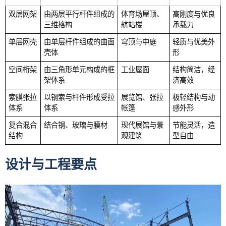
双层网架
由两层平行杆件组成的
体育场屋顶、
高刚度与优良
三维格构
航站楼
承载力
单层网壳
由单层杆件组成的曲面
穹顶与中庭
轻质与优美外
壳体
形
空间桁架
由三角形单元构成的框
工业屋面
结构简洁，经
架体系
济高效
索膜张拉
以钢索与杆件形成受拉
展览馆、张拉
极轻结构与动
体系
体系
帐篷
感外形
复合混合
结合钢、玻璃与膜材
现代展馆与景
节能灵活，造
结构
观建筑
型自由
设计与工程要点