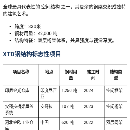
全球最具代表性的 空间结构 之一，其复杂的钢梁交织成独特
的建筑艺术。
跨度：330米
钢材用量：42,000 吨
结构特征：双层桁架体系，兼具强度与视觉深度。
XTD钢结构标志性项目
项目名称
地点
钢材用
竣工时
结构类
量
间
型
印尼金光仓库
印度尼西
1,250 吨
2024
空间框架
亚
安哥拉桥梁屋盖
安哥拉
107 吨
2023
空间桁架
系统
河北金欧工业仓
中国
620 吨
2022
双层网架
库