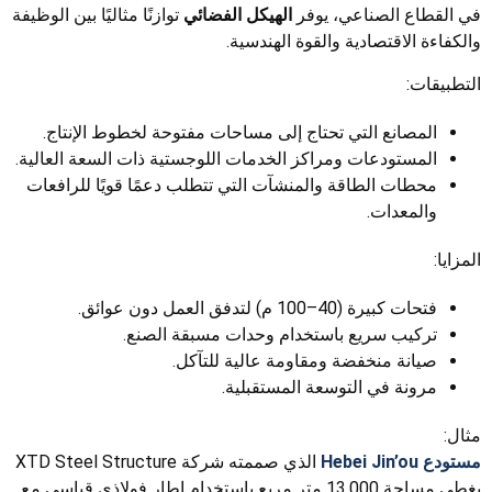
في القطاع الصناعي، يوفر
الهيكل الفضائي
توازنًا مثاليًا بين الوظيفة
والكفاءة الاقتصادية والقوة الهندسية.
التطبيقات:
المصانع التي تحتاج إلى مساحات مفتوحة لخطوط الإنتاج.
المستودعات ومراكز الخدمات اللوجستية ذات السعة العالية.
محطات الطاقة والمنشآت التي تتطلب دعمًا قويًا للرافعات
والمعدات.
المزايا:
فتحات كبيرة (40–100 م) لتدفق العمل دون عوائق.
تركيب سريع باستخدام وحدات مسبقة الصنع.
صيانة منخفضة ومقاومة عالية للتآكل.
مرونة في التوسعة المستقبلية.
مثال:
مستودع Hebei Jin’ou
الذي صممته شركة XTD Steel Structure
يغطي مساحة 13,000 متر مربع باستخدام إطار فولاذي قياسي مع