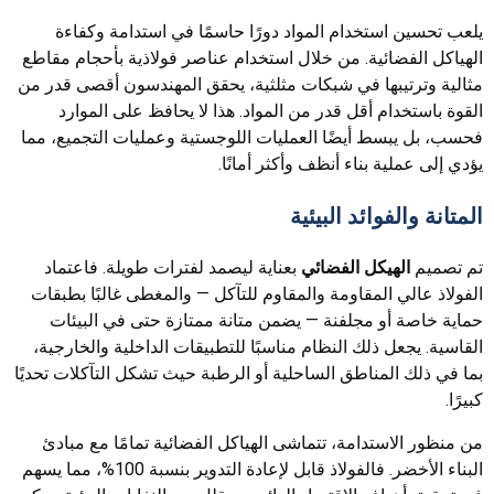
يلعب تحسين استخدام المواد دورًا حاسمًا في استدامة وكفاءة
الهياكل الفضائية. من خلال استخدام عناصر فولاذية بأحجام مقاطع
مثالية وترتيبها في شبكات مثلثية، يحقق المهندسون أقصى قدر من
القوة باستخدام أقل قدر من المواد. هذا لا يحافظ على الموارد
فحسب، بل يبسط أيضًا العمليات اللوجستية وعمليات التجميع، مما
يؤدي إلى عملية بناء أنظف وأكثر أمانًا.
المتانة والفوائد البيئية
تم تصميم
الهيكل الفضائي
بعناية ليصمد لفترات طويلة. فاعتماد
الفولاذ عالي المقاومة والمقاوم للتآكل — والمغطى غالبًا بطبقات
حماية خاصة أو مجلفنة — يضمن متانة ممتازة حتى في البيئات
القاسية. يجعل ذلك النظام مناسبًا للتطبيقات الداخلية والخارجية،
بما في ذلك المناطق الساحلية أو الرطبة حيث تشكل التآكلات تحديًا
كبيرًا.
من منظور الاستدامة، تتماشى الهياكل الفضائية تمامًا مع مبادئ
البناء الأخضر. فالفولاذ قابل لإعادة التدوير بنسبة 100%، مما يسهم