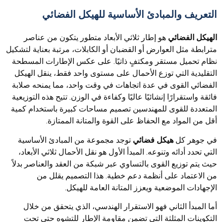
التعريف والمبادئ الأساسية للهيكل الفضائي
الهيكل الفضائي
هو إطار ثلاثي الأبعاد متطور يتكون من عناصر
مترابطة مثل العوارض أو القضبان أو الكابلات، مرتبة بعناية لتشكيل
نظام تحميل مستقر ومكتفٍ ذاتيًا. على عكس الإطارات المسطحة
التقليدية التي توزع الأحمال على مستوى واحد فقط، ينقل الهيكل
الفضائي القوى في عدة اتجاهات في وقت واحد، مما يمنحه صلابة
فائقة واستقرارًا إنشائيًا عاليًا وكفاءة في الوزن. تتيح هذه التوزيعية
المتعددة للقوى للمهندسين تصميم مساحات كبيرة باستخدام كمية
أقل من المواد مع الحفاظ على القوة والمتانة الممتازة.
في جوهر كل
هيكل فضائي
توجد مجموعة من المبادئ الأساسية
التي تحدد أدائه وتنوعه. المبدأ الأول هو نقل الأحمال ثلاثي الأبعاد،
حيث يتم توزيع القوى بالتساوي عبر شبكة من العقد والعناصر بدلاً
من الاعتماد على أنظمة دعم خطية. هذا التصميم يقلل من
الإجهادات الموضعية ويعزز المتانة العامة للهيكل.
أما المبدأ الثاني فهو الاستقرار الهندسي، الذي يتحقق من خلال
التكوينات المثلثة التي تضمن مقاومة الإطار للتشوه حتى تحت