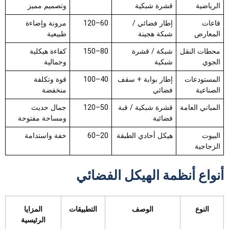
الرياضية
قشرة شبكية
وتصميم مميز
قاعات
إطار فضائي /
60–120
مرونة وإضاءة
المعارض
شبكة هجينة
طبيعية
محطات النقل
شبكة / قشرة
80–150
كفاءة هيكلية
الجوي
شبكية
وجمالية
المستودعات
إطار بوابة + سقف
40–100
قوة وتكلفة
الصناعية
فضائي
منخفضة
المباني العامة
قشرة شبكية / قبة
50–120
جمال حديث
فضائية
ومساحة مفتوحة
البيوت
هيكل أحادي الطبقة
20–60
خفة واستدامة
الزجاجية
أنواع أنظمة الهيكل الفضائي
النوع
الوصف
التطبيقات
المزايا
الرئيسية