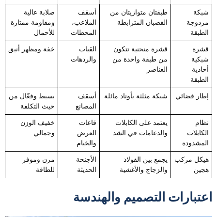
شبكة
طبقتان متوازيتان من
أسقف
صلابة عالية
مزدوجة
القضبان المترابطة
الملاعب،
ومقاومة ممتازة
الطبقة
المحطات
للأحمال
قشرة
قشرة منحنية تتكون
القباب
خفة ومظهر أنيق
شبكية
من طبقة واحدة من
والردهات
أحادية
العناصر
الطبقة
إطار فضائي
شبكة مثلثة بأوتاد مائلة
أسقف
بسيط وفعّال من
المصانع
حيث التكلفة
نظام
يعتمد على الكابلات
قاعات
خفيف الوزن
الكابلات
والدعامات في الشد
العرض
وجمالي
المشدودة
والخيام
هيكل مركب
يجمع بين الفولاذ
الأجنحة
مرن وموفر
هجين
والزجاج والأغشية
الحديثة
للطاقة
اعتبارات التصميم والهندسة