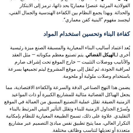
الفولاذية المرئية عنصرًا معماريًا بحد ذاتها، ترمز إلى الابتكار
والحداثة. وبهذا يجمع النظام بين الكفاءة الهندسية والجمال الفني،
ليجسد مفهوم “البنية كفن معماري”.
كفاءة البناء وتحسين استخدام المواد
يُعد اعتماد أساليب البناء المعيارية والمسبقة الصنع ميزة رئيسية
أخرى لـ
الهيكل الفضائي
. يتم تصنيع معظم مكوناته — مثل العقد
والأنابيب ووصلات التثبيت — خارج الموقع تحت إشراف صارم
لمراقبة الجودة، ثم تُنقل إلى موقع المشروع ليتم تجميعها بسرعة
باستخدام وصلات ملولبة أو ملحومة.
يضمن هذا النهج الصناعي الدقة والسرعة والكفاءة الاقتصادية، مما
يجعل الهياكل الفضائية مثالية للمشاريع الكبيرة أو ذات المواعيد
الزمنية الضيقة. تقلل عملية التصنيع المسبق من العمالة في الموقع
وتُسرّع الجداول الزمنية للبناء وتقلل التأثير البيئي المرتبط بالبناء
التقليدي. علاوة على ذلك، تسمح الطبيعة المعيارية للنظام بإمكانية
التكرار العالي، مما يتيح تطبيق نفس مبادئ التصميم عبر مشاريع
متعددة أو تعديلها لتناسب وظائف مختلفة.