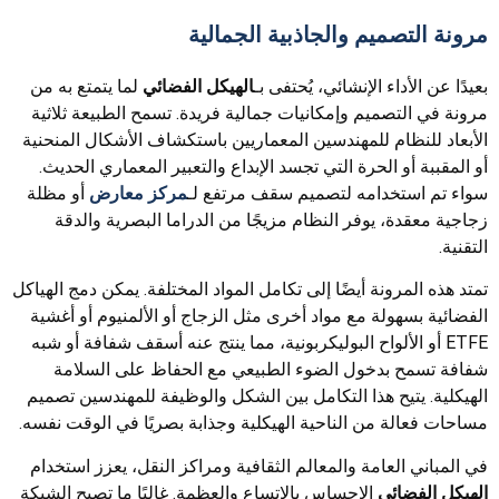
مرونة التصميم والجاذبية الجمالية
بعيدًا عن الأداء الإنشائي، يُحتفى بـ
الهيكل الفضائي
لما يتمتع به من
مرونة في التصميم وإمكانيات جمالية فريدة. تسمح الطبيعة ثلاثية
الأبعاد للنظام للمهندسين المعماريين باستكشاف الأشكال المنحنية
أو المقببة أو الحرة التي تجسد الإبداع والتعبير المعماري الحديث.
سواء تم استخدامه لتصميم سقف مرتفع لـ
مركز معارض
أو مظلة
زجاجية معقدة، يوفر النظام مزيجًا من الدراما البصرية والدقة
التقنية.
تمتد هذه المرونة أيضًا إلى تكامل المواد المختلفة. يمكن دمج الهياكل
الفضائية بسهولة مع مواد أخرى مثل الزجاج أو الألمنيوم أو أغشية
ETFE أو الألواح البوليكربونية، مما ينتج عنه أسقف شفافة أو شبه
شفافة تسمح بدخول الضوء الطبيعي مع الحفاظ على السلامة
الهيكلية. يتيح هذا التكامل بين الشكل والوظيفة للمهندسين تصميم
مساحات فعالة من الناحية الهيكلية وجذابة بصريًا في الوقت نفسه.
في المباني العامة والمعالم الثقافية ومراكز النقل، يعزز استخدام
الهيكل الفضائي
الإحساس بالاتساع والعظمة. غالبًا ما تصبح الشبكة