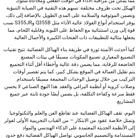
مما يمكّن من مراقبة الأداء في الوقت الفعلي ومحاكاة سلوك
الهيكل تحت ظروف مختلفة. تسهم هذه التقنية في الصيانة التنبؤية
وتضمن الموثوقية والسلامة على المدى الطويل. بالإضافة إلى ذلك،
يوفر استخدام أنواع الفولاذ عالية الأداء مثل Q355B وS355JR نسب
قوة إلى وزن استثنائية مع الحفاظ على الليونة وقابلية اللحام، مما
يجعلها مثالية للتطبيقات ذات الفتحات الكبيرة والأحمال العالية.
كما أحدثت الأتمتة ثورة في طريقة بناء الهياكل الفضائية. تتيح تقنيات
التصنيع المعياري تصنيع المكونات مسبقًا في بيئات المصنع
الخاضعة للرقابة، مما يضمن دقة عالية وأخطاء أقل أثناء التجميع.
يتم تقليل العمالة في الموقع بشكل كبير، كما يتم تقصير أوقات
التركيب من خلال توصيل الوحدات المجمعة مسبقًا باستخدام
وصلات كروية أو أنظمة البراغي والعقد. هذا النهج الصناعي لا يحسن
فقط سرعة وكفاءة التكلفة، بل يضمن أيضًا جودة ثابتة عبر جميع
المشاريع.
اليوم، تقف الهياكل الفضائية عند تقاطع الفن والعلم والتكنولوجيا.
وتمثل خلاصة عقود من الابتكار — من القباب التجريبية الأولى لفولر
إلى الأنظمة الحديثة المعتمدة على الذكاء الهندسي والمواد
المستدامة والتصميم الحاسوبي. تواصل الهياكل الفضائية دفع حدود