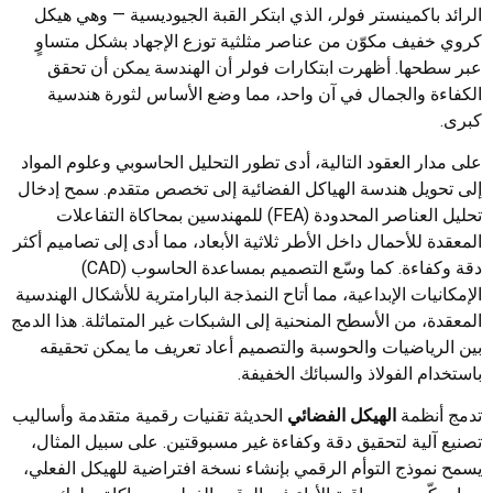
الرائد باكمينستر فولر، الذي ابتكر القبة الجيوديسية — وهي هيكل
كروي خفيف مكوّن من عناصر مثلثية توزع الإجهاد بشكل متساوٍ
عبر سطحها. أظهرت ابتكارات فولر أن الهندسة يمكن أن تحقق
الكفاءة والجمال في آن واحد، مما وضع الأساس لثورة هندسية
كبرى.
على مدار العقود التالية، أدى تطور التحليل الحاسوبي وعلوم المواد
إلى تحويل هندسة الهياكل الفضائية إلى تخصص متقدم. سمح إدخال
تحليل العناصر المحدودة (FEA) للمهندسين بمحاكاة التفاعلات
المعقدة للأحمال داخل الأطر ثلاثية الأبعاد، مما أدى إلى تصاميم أكثر
دقة وكفاءة. كما وسّع التصميم بمساعدة الحاسوب (CAD)
الإمكانيات الإبداعية، مما أتاح النمذجة البارامترية للأشكال الهندسية
المعقدة، من الأسطح المنحنية إلى الشبكات غير المتماثلة. هذا الدمج
بين الرياضيات والحوسبة والتصميم أعاد تعريف ما يمكن تحقيقه
باستخدام الفولاذ والسبائك الخفيفة.
تدمج أنظمة
الهيكل الفضائي
الحديثة تقنيات رقمية متقدمة وأساليب
تصنيع آلية لتحقيق دقة وكفاءة غير مسبوقتين. على سبيل المثال،
يسمح نموذج التوأم الرقمي بإنشاء نسخة افتراضية للهيكل الفعلي،