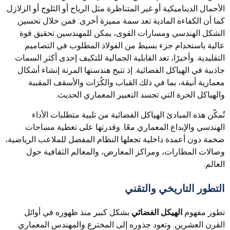
الأحمال الديناميكية أو غير المتناظرة مثل الرياح أو الثلوج أو الزلازل.
كما أن الكفاءة المادية تعد سمة مميزة أخرى: فمن خلال تحسين
الشكل الهندسي ومسارات القوى، يمكن للمهندسين تحقيق قوة
عالية باستخدام جزء بسيط من الفولاذ المطلوب في التصاميم
التقليدية. وأخيرًا، تعد القابلية الجمالية للتكيف إحدى أكثر السمات
جاذبية في الهياكل الفضائية. إذ تتيح هندستها المرنة إنشاء أشكال
معمارية أنيقة، بما في ذلك القباب والكُرَات والأسقف المقببة
والهياكل الحرة التي تجسد التعبير المعماري الحديث.
تُمكّن هذه المبادئ الهياكل الفضائية من تلبية متطلبات الأداء
الهندسي والإبداع المعماري معًا. وقدرتها على تغطية مساحات
ضخمة دون أعمدة داخلية تجعلها النظام المفضل للملاعب الرياضية،
وصالات المطارات، ومراكز المعارض، والمعالم الثقافية حول
العالم.
التطور التاريخي والتقني
تطور مفهوم
الهيكل الفضائي
بشكل كبير منذ ظهوره في أوائل
القرن العشرين. وتعود جذوره إلى المخترع والمهندس المعماري