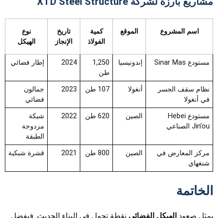
مشاريع بارزة لشركة XTD Steel Structure
اسم المشروع
الموقع
كمية
تاريخ
نوع
الفولاذ
الإنجاز
الهيكل
مستودع Sinar Mas
إندونيسيا
1,250
2024
إطار فضائي
طن
نظام سقف الجسر
أنغولا
107 طن
2023
جمالون
في أنغولا
فضائي
مستودع Hebei
الصين
620 طن
2022
شبكة
Jin’ou الصناعي
مزدوجة
الطبقة
مركز المعارض في
الصين
800 طن
2021
قشرة شبكية
شنغهاي
الخاتمة
يمثل صعود
الهيكل الفضائي
نقطة تحول في البناء الحديث. فبفضل