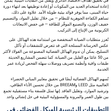
في تحقيق أهداف الاقتصاد الدائري ويقلل من النفايات البيئية. يمكن
إعادة استخدام العديد من المكونات أو إعادة توظيفها بعد انتهاء دورة
حياة المبنى، مما يوفر فوائد بيئية طويلة الأمد. علاوة على ذلك،
تساهم الكفاءة الجوهرية للنظام — من خلال تقليل المواد، والتصميم
خفيف الوزن، والتصنيع الموفّر للطاقة — في خفض الانبعاثات
الكربونية من الإنتاج إلى التركيب.
تُعزز متطلبات الصيانة المنخفضة من استدامة هذه الهياكل. على
عكس الخرسانة المسلحة التي قد تتعرض للتشققات أو تآكل
التسليح، يمكن أن تدوم الهياكل الفضائية المصنوعة من الفولاذ لأكثر
من 50 عامًا مع القليل من الصيانة. كما تتضمن المشاريع الحديثة
طبقات واقية وأنظمة تصريف ووصلات سهلة الفحص لزيادة عمر
الخدمة.
تُسهم الهياكل الفضائية أيضًا في تحقيق معايير المباني الخضراء
العالمية مثل LEED وBREEAM من خلال تحسين الأداء الطاقي،
وترشيد الموارد، وتقليل الفاقد. إنها تمثل فلسفة بناء مستقبلية تجمع
بين طول العمر والمرونة والمسؤولية البيئية في حل إنشائي واحد.
التطبيقات الرئيسية للهيكل الفضائي في