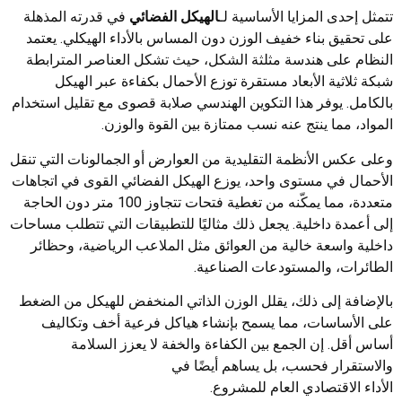
تتمثل إحدى المزايا الأساسية لـ
الهيكل الفضائي
في قدرته المذهلة
على تحقيق بناء خفيف الوزن دون المساس بالأداء الهيكلي. يعتمد
النظام على هندسة مثلثة الشكل، حيث تشكل العناصر المترابطة
شبكة ثلاثية الأبعاد مستقرة توزع الأحمال بكفاءة عبر الهيكل
بالكامل. يوفر هذا التكوين الهندسي صلابة قصوى مع تقليل استخدام
المواد، مما ينتج عنه نسب ممتازة بين القوة والوزن.
وعلى عكس الأنظمة التقليدية من العوارض أو الجمالونات التي تنقل
الأحمال في مستوى واحد، يوزع الهيكل الفضائي القوى في اتجاهات
متعددة، مما يمكّنه من تغطية فتحات تتجاوز 100 متر دون الحاجة
إلى أعمدة داخلية. يجعل ذلك مثاليًا للتطبيقات التي تتطلب مساحات
داخلية واسعة خالية من العوائق مثل الملاعب الرياضية، وحظائر
الطائرات، والمستودعات الصناعية.
بالإضافة إلى ذلك، يقلل الوزن الذاتي المنخفض للهيكل من الضغط
على الأساسات، مما يسمح بإنشاء هياكل فرعية أخف وتكاليف
أساس أقل. إن الجمع بين الكفاءة والخفة لا يعزز السلامة
والاستقرار فحسب، بل يساهم أيضًا في
الأداء الاقتصادي العام للمشروع.