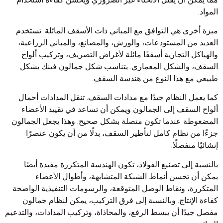
المواد.
ميزة أخرى هي التوافق مع المباني ذات الأسقف المائلة. تستخدم
العديد من المستودعات، والورش، والمصانع، والمباني الزراعية،
والهياكل التجارية أسقفًا مائلة لأغراض التصريف، وتركيب ألواح
السقف، والشكل المعماري. يتناسب شكل جمالون فينك بشكل
طبيعي مع هذا النوع من هندسة السقف.
كما يعمل النظام جيدًا مع مدادات السقف. تنقل المدادات أحمال
ألواح السقف إلى الجمالون ويمكن أن تساعد في تقييد الأعضاء
المضغوطة عندما تكون متصلة بشكل صحيح. وهذا يجعل الجمالون
جزءًا من نظام كامل لتأطير السقف، بدلًا من أن يكون عنصرًا
إنشائيًا منفصلًا.
بالنسبة إلى تصنيع الفولاذ، تكون الهندسة المتكررة مفيدة أيضًا.
يمكن أن تحسن أنماط الشبكة المتشابهة، وأطوال الأعضاء
المتكررة، ونقاط الوصل المتوقعة، والرسومات التنفيذية الواضحة
كفاءة الإنتاج. وبالنسبة إلى فرق التركيب، يمكن لنظام جمالون
مفصل جيدًا أن يبسط الرفع، والمحاذاة، وتركيب المدادات، والتدعيم