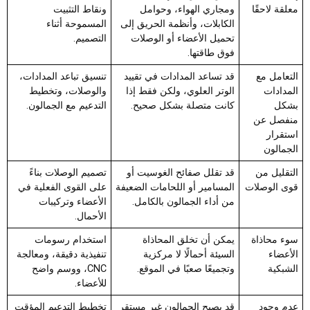
معلقة لاحقًا
ومجاري الهواء، وحوامل
ونقاط التثبيت
الكابلات، وأنظمة الحريق إلى
المسموحة أثناء
تحميل الأعضاء أو الوصلات
التصميم.
فوق طاقتها.
التعامل مع
قد تساعد المدادات في تقييد
تنسيق تباعد المدادات،
المدادات
الوتر العلوي، ولكن فقط إذا
والوصلات، وتخطيط
بشكل
كانت متصلة بشكل صحيح.
التدعيم مع الجمالون.
منفصل عن
استقرار
الجمالون
التقليل من
قد تقلل صفائح الغوسيت أو
تصميم الوصلات بناءً
قوى الوصلات
المسامير أو اللحامات الضعيفة
على القوى الفعلية في
من أداء الجمالون بالكامل.
الأعضاء وتركيبات
الأحمال.
سوء محاذاة
يمكن أن تخلق المحاذاة
استخدام رسومات
الأعضاء
السيئة أحمالًا لا مركزية
تنفيذية دقيقة، ومعالجة
الشبكية
وتجميعًا صعبًا في الموقع.
CNC، ووسم واضح
للأعضاء.
عدم وجود
قد يصبح الجمالون غير مستقر
تخطيط التدعيم المؤقت