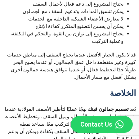
يحتاج المشروع إلى دعم فعال لأحمال السقف
يمكن تنسيق المدادات وتدعيم السقف مع الجمالون
لا تتعارض الأعضاء الشبكية الداخلية مع الخدمات
يمكن أن يحسن التصنيع المتكرر كفاءة الإنتاج
يحتاج المشروع إلى توازن بين القوة، والتحكم في التكلفة،
وعملية التركيب
قد لا يكون الخيار الأفضل عندما يحتاج السقف إلى مناطق خدمات
كبيرة وغير منقطعة داخل عمق الجمالون، أو عندما يصبح البحر
طويلًا جدًا لتخطيط فعال، أو عندما تتوافق هندسة جمالون أخرى
بشكل أفضل مع مسار الأحمال.
الخلاصة
يُعد
تصميم جمالون فينك
نهجًا عمليًا لتأطير الأسقف الفولاذية عندما
يتم تخطيط البحر، ودعم الأحمال، وميل السقف، وتخطيط الأعضاء،
Contact Us
والتدعيم، والوصلات، والتصنيع، والتركيب معًا. يساعد نمطه
الشبكي المثلث على توزيع أحمال السقف بكفاءة ويمكن أن يدعم
توازنًا قويًا بين الأداء الإنشائي وعملية البناء.