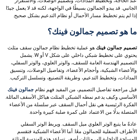
عند الحاجة، وتخطيط المدادات، وتصميم الوصلات، والاستقرار
الجانبي. قد يبدو الجمالون بسيطًا في الواجهة، لكنه قد لا يعمل جيدًا
إذا لم يتم تخطيط مسار الأحمال أو نظام التدعيم بشكل صحيح.
ما هو تصميم جمالون فينك؟
تصميم جمالون فينك
هو عملية تخطيط نظام جمالون سقف مثلث
يحتوي على تخطيط شبكي داخلي على شكل V أو W. يشمل
التصميم الهندسة العامة للسقف، والوتر العلوي، والوتر السفلي،
والأعضاء الشبكية، وأحجام الأعضاء، وتفاصيل الوصلات، وتنسيق
المدادات، وتخطيط التدعيم، وطريقة التصنيع، وتسلسل التركيب.
قبل مراجعة تفاصيل التصميم، من المفيد فهم نظام
جمالون فينك
الأساسي وكيف يدعم نمطه الشبكي المثلث هياكل الأسقف المائلة.
الفكرة الرئيسية هي نقل أحمال السقف عبر سلسلة من الأعضاء
المتصلة بدلًا من الاعتماد على كمرة صلبة كبيرة واحدة.
عادةً ما يتبع الوتر العلوي ميل السقف. ويربط الوتر السفلي
الأطراف السفلية للجمالون معًا. أما الأعضاء الشبكية فتقسم
المساحة الداخلية إلى مثلثات أصغر. تساعد هذه الهندسة المثلثة