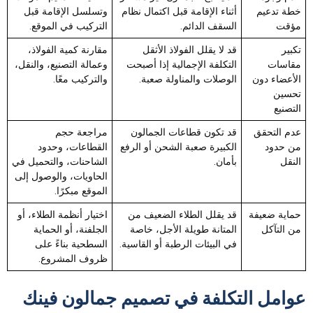
خطة تدعيم
أثناء الإقامة قبل اكتمال نظام
وتسلسل الإقامة قبل
مؤقت
السقف الدائم.
التركيب في الموقع.
تكبير
قد لا يقلل الفولاذ الأثقل
مقارنة كمية الفولاذ،
مقاسات
التكلفة الإجمالية إذا أصبحت
وعمالة التصنيع، والنقل،
الأعضاء دون
الوصلات والمناولة صعبة.
والتركيب معًا.
تحسين
التصنيع
عدم التحقق
قد تكون قطاعات الجمالون
مراجعة حجم
من حدود
الكبيرة صعبة الشحن أو الرفع
القطاعات، وحدود
النقل
بأمان.
الشاحنات، والتحميل في
الحاويات، والوصول إلى
الموقع مبكرًا.
حماية ضعيفة
قد يقلل الطلاء الضعيف من
اختيار أنظمة الطلاء، أو
من التآكل
المتانة طويلة الأجل، خاصة
الجلفنة، أو الحماية
في البيئات الرطبة أو القاسية.
السطحية بناءً على
ظروف المشروع.
عوامل التكلفة في تصميم جمالون فينك