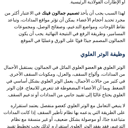
أو الإطارات الفولاذية الرئيسية.
لهذا السبب يجب أن يأخذ
تصميم جمالون فينك
في الاعتبار أكثر من
مجرد تحديد أحجام الأعضاء. يمكن أن تؤثر مواقع المدادات، وتباعد
نقاط اللوحات، ومواضع التدعيم، وصفائح الوصل، ومجموعات
المسامير، وطريقة الرفع في النتيجة النهائية. يجب أن يكون
الجمالون المصمم جيدًا قويًا على الورق وعمليًا في الموقع.
وظيفة الوتر العلوي
الوتر العلوي هو العضو العلوي المائل في الجمالون. يستقبل الأحمال
من المدادات، وألواح السقف، والعزل، ومكونات السقف الأخرى.
في كثير من حالات الأحمال، يعمل الوتر العلوي بشكل أساسي في
الضغط. وبما أن الأعضاء المضغوطة قد تتعرض للانبعاج، فإن الوتر
العلوي يحتاج غالبًا إلى تقييد جانبي من المدادات أو تدعيم السقف.
لا ينبغي التعامل مع الوتر العلوي كعضو منفصل. يعتمد استقراره
على الطريقة التي يدعمه بها نظام تأطير السقف. إذا كانت المدادات
متباعدة جدًا، أو موصولة بشكل ضعيف، أو غير منسقة مع نظام
التدعيم، فقد يفقد الوتر العلوي استقراره. لذلك يجب تخطيط تقييد