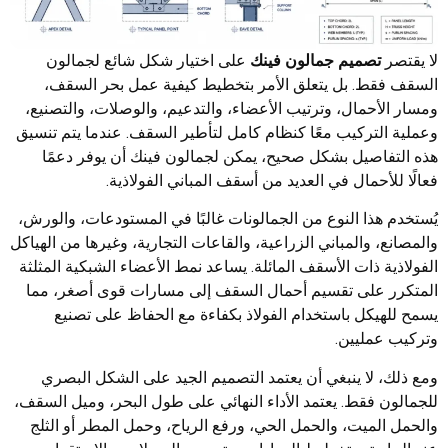
لا يقتصر
تصميم جمالون فينك
على اختيار شكل شائع لجمالون
السقف فقط. بل يتعلق الأمر بتخطيط كيفية عمل بحر السقف،
ومسار الأحمال، وترتيب الأعضاء، والتدعيم، والوصلات، والتصنيع،
وعملية التركيب معًا كنظام كامل لتأطير السقف. عندما يتم تنسيق
هذه التفاصيل بشكل صحيح، يمكن لجمالون فينك أن يوفر دعمًا
فعالًا للأحمال في العديد من أسقف المباني الفولاذية.
يُستخدم هذا النوع من الجمالونات غالبًا في المستودعات، والورش،
والمصانع، والمباني الزراعية، والقاعات التجارية، وغيرها من الهياكل
الفولاذية ذات الأسقف المائلة. يساعد نمط الأعضاء الشبكية المثلثة
المتكرر على تقسيم أحمال السقف إلى مسارات قوى أصغر، مما
يسمح للهيكل باستخدام الفولاذ بكفاءة مع الحفاظ على تصنيع
وتركيب عمليين.
ومع ذلك، لا ينبغي أن يعتمد التصميم الجيد على الشكل البصري
للجمالون فقط. يعتمد الأداء النهائي على طول البحر، وميل السقف،
والحمل الميت، والحمل الحي، ورفع الرياح، وحمل المطر أو الثلج