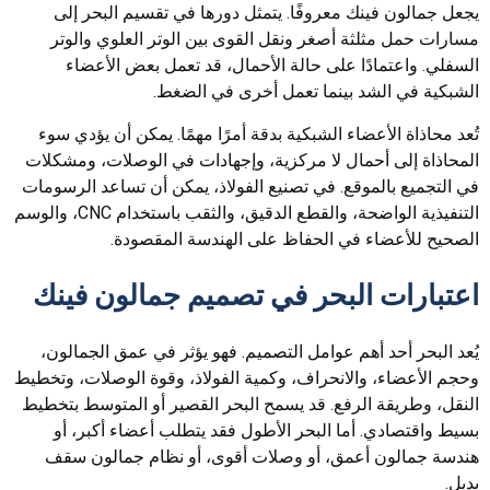
يجعل جمالون فينك معروفًا. يتمثل دورها في تقسيم البحر إلى
مسارات حمل مثلثة أصغر ونقل القوى بين الوتر العلوي والوتر
السفلي. واعتمادًا على حالة الأحمال، قد تعمل بعض الأعضاء
الشبكية في الشد بينما تعمل أخرى في الضغط.
تُعد محاذاة الأعضاء الشبكية بدقة أمرًا مهمًا. يمكن أن يؤدي سوء
المحاذاة إلى أحمال لا مركزية، وإجهادات في الوصلات، ومشكلات
في التجميع بالموقع. في تصنيع الفولاذ، يمكن أن تساعد الرسومات
التنفيذية الواضحة، والقطع الدقيق، والثقب باستخدام CNC، والوسم
الصحيح للأعضاء في الحفاظ على الهندسة المقصودة.
اعتبارات البحر في تصميم جمالون فينك
يُعد البحر أحد أهم عوامل التصميم. فهو يؤثر في عمق الجمالون،
وحجم الأعضاء، والانحراف، وكمية الفولاذ، وقوة الوصلات، وتخطيط
النقل، وطريقة الرفع. قد يسمح البحر القصير أو المتوسط بتخطيط
بسيط واقتصادي. أما البحر الأطول فقد يتطلب أعضاء أكبر، أو
هندسة جمالون أعمق، أو وصلات أقوى، أو نظام جمالون سقف
بديل.