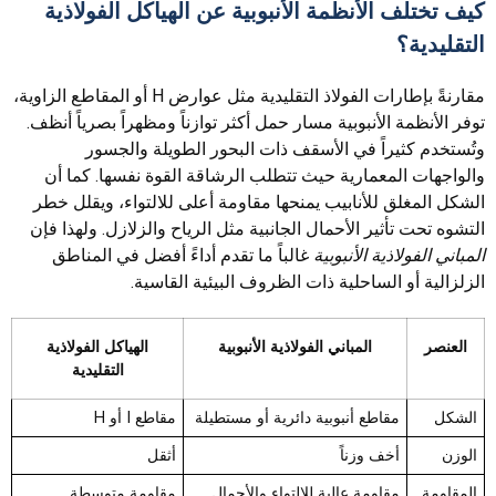
كيف تختلف الأنظمة الأنبوبية عن الهياكل الفولاذية
التقليدية؟
مقارنةً بإطارات الفولاذ التقليدية مثل عوارض H أو المقاطع الزاوية،
توفر الأنظمة الأنبوبية مسار حمل أكثر توازناً ومظهراً بصرياً أنظف.
وتُستخدم كثيراً في الأسقف ذات البحور الطويلة والجسور
والواجهات المعمارية حيث تتطلب الرشاقة القوة نفسها. كما أن
الشكل المغلق للأنابيب يمنحها مقاومة أعلى للالتواء، ويقلل خطر
التشوه تحت تأثير الأحمال الجانبية مثل الرياح والزلازل. ولهذا فإن
المباني الفولاذية الأنبوبية
غالباً ما تقدم أداءً أفضل في المناطق
الزلزالية أو الساحلية ذات الظروف البيئية القاسية.
العنصر
المباني الفولاذية الأنبوبية
الهياكل الفولاذية
التقليدية
الشكل
مقاطع أنبوبية دائرية أو مستطيلة
مقاطع I أو H
الوزن
أخف وزناً
أثقل
المقاومة
مقاومة عالية للالتواء والأحمال
مقاومة متوسطة