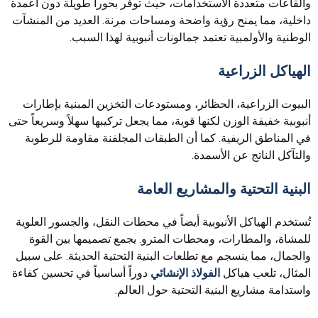
والقاعات متعددة الاستخدامات، حيث توفر بحوراً طويلة دون أعمدة
داخلية، مما يمنح رؤية واضحة ومساحات مرنة. العديد من المنشآت
الوطنية والأولمبية تعتمد جمالونات أنبوبية لهذا السبب.
الهياكل الزراعية
البيوت الزراعية، الحظائر، ومستودعات التخزين المبنية بإطارات
أنبوبية خفيفة الوزن لكنها قوية، مما يجعل تركيبها سهلاً وسريعاً حتى
في المناطق الريفية. كما أن الطبقات المجلفنة مقاومة للرطوبة
والتآكل الناتج عن الأسمدة.
البنية التحتية والمشاريع العامة
تُستخدم الهياكل الأنبوبية أيضاً في محطات النقل، والجسور العلوية
للمشاة، والمطارات، ومحطات المترو. يجمع تصميمها بين القوة
والجمال، مما ينسجم مع تطلعات البنية التحتية الحديثة. على سبيل
المثال، تلعب هياكل
الفولاذ الإنشائي
دوراً أساسياً في تحسين كفاءة
واستدامة مشاريع البنية التحتية حول العالم.