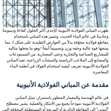
ظهرت المباني الفولاذية الأنبوبية كإحدى أكثر الحلول كفاءةً وديمومةً
وجاذبيةً في عالم البناء الحديث. وتتميز هذه المباني باستخدام
مقاطع فولاذية مجوّفة بدلاً من العوارض التقليدية على شكل I، مما
يمنحها قوة عالية وخفة وزن وتصميماً أنيقاً—وهو ما يجعلها مثالية
للمشاريع الصناعية والتجارية وحتى المعمارية. من المستودعات
والمصانع إلى الملاعب الرياضية والمنشآت الزراعية، تعيد
المباني
الفولاذية الأنبوبية
تعريف كيفية استخدام الفولاذ في أنظمة البناء
المعاصرة.
مقدمة عن المباني الفولاذية الأنبوبية
في عالم الهندسة والمعمار المتطور باستمرار، تمثل
المباني
الفولاذية الأنبوبية
نموذجاً يجمع بين الابتكار والعملية. يشير مصطلح
“أنبوبي” إلى المقاطع الدائرية أو المربعة أو المستطيلة المجوّفة التي