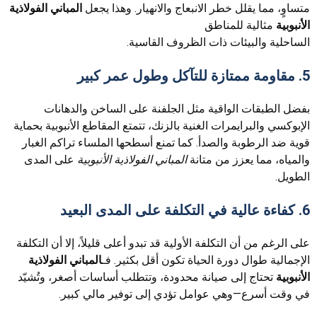
متساوٍ، مما يقلل خطر الانبعاج والانهيار. وهذا يجعل
المباني الفولاذية
الأنبوبية
مثالية للمناطق
الساحلية والبيئات ذات الظروف القاسية.
5. مقاومة ممتازة للتآكل وطول عمر كبير
بفضل الطبقات الواقية مثل الجلفنة على الساخن والدهانات
الإبوكسي والبرايمرات الغنية بالزنك، تتمتع المقاطع الأنبوبية بحماية
قوية ضد الرطوبة والصدأ. كما تمنع أسطحها الملساء تراكم الغبار
والمياه، مما يعزز من متانة
المباني الفولاذية الأنبوبية
على المدى
الطويل.
6. كفاءة عالية في التكلفة على المدى البعيد
على الرغم من أن التكلفة الأولية قد تبدو أعلى قليلاً، إلا أن التكلفة
الإجمالية طوال دورة الحياة تكون أقل بكثير. فـ
المباني الفولاذية
الأنبوبية
تحتاج إلى صيانة محدودة، وتتطلب أساسات أصغر، وتُشيّد
في وقت أسرع—وهي عوامل تؤدي إلى توفير مالي كبير.