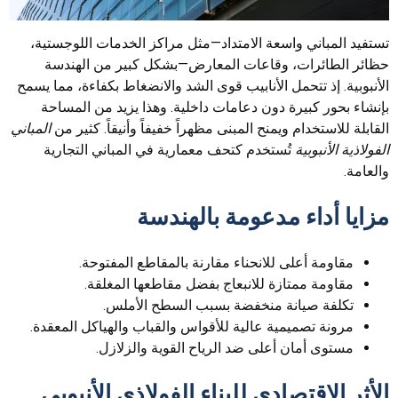
تستفيد المباني واسعة الامتداد—مثل مراكز الخدمات اللوجستية،
حظائر الطائرات، وقاعات المعارض—بشكل كبير من الهندسة
الأنبوبية. إذ تتحمل الأنابيب قوى الشد والانضغاط بكفاءة، مما يسمح
بإنشاء بحور كبيرة دون دعامات داخلية. وهذا يزيد من المساحة
القابلة للاستخدام ويمنح المبنى مظهراً خفيفاً وأنيقاً. كثير من
المباني
الفولاذية الأنبوبية
تُستخدم كتحف معمارية في المباني التجارية
والعامة.
مزايا أداء مدعومة بالهندسة
مقاومة أعلى للانحناء مقارنة بالمقاطع المفتوحة.
مقاومة ممتازة للانبعاج بفضل مقاطعها المغلقة.
تكلفة صيانة منخفضة بسبب السطح الأملس.
مرونة تصميمية عالية للأقواس والقباب والهياكل المعقدة.
مستوى أمان أعلى ضد الرياح القوية والزلازل.
الأثر الاقتصادي للبناء الفولاذي الأنبوبي