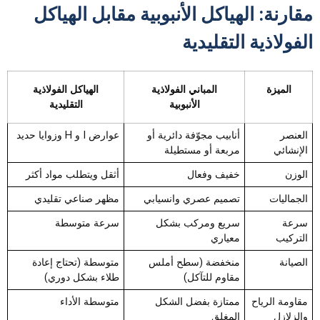
مقارنة: الهياكل الأنبوبية مقابل الهياكل
الفولاذية التقليدية
الميزة
المباني الفولاذية
الهياكل الفولاذية
الأنبوبية
التقليدية
العنصر
أنابيب مجوّفة دائرية أو
عوارض I و H وزوايا حديد
الإنشائي
مربعة أو مستطيلة
الوزن
خفيف وفعال
أثقل ويتطلب مواد أكثر
الجماليات
تصميم عصري وانسيابي
مظهر صناعي تقليدي
سرعة
سريع ومركب بشكل
سرعة متوسطة
التركيب
معياري
الصيانة
منخفضة (سطح أملس
متوسطة (تحتاج إعادة
مقاوم للتآكل)
طلاء بشكل دوري)
مقاومة الرياح
ممتازة بفضل الشكل
متوسطة الأداء
والزلازل
المغلق