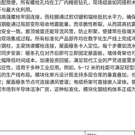
装配简便，所有螺栓孔均在工厂内精密钻孔，现场组装如同搭积
环与最大化利用。
和高强螺栓牢固连接，而柱脚通过剪切键和锚栓抵抗水平力，确
强钢能通过局部变形吸收地震能量，而非脆性断裂，从而提高抗
的安全一致。屋顶坡度还能导流风雪，防止积聚，使建筑在极端
的现场集成过程。所有标准化产品部件均在数字化生产线上完成
准钢柱，主梁快速螺栓连接，屋面檩条卡入定位。每个步骤如流
可同步安装：檩条孔位对齐后即可立即固定屋面板，墙体骨架也
大幅降低时间成本，加速投资回报，满足现代工业的严苛进度需
应性，适用于多种工业应用。例如，6–12 米的柱距可满足轻
活的生产线布局。模块化单元设计既支持多层仓库的垂直叠加，
；屋面檩条节点可连接通风管道；电缆桥架可直接嵌入梁体。曾经
贸市场到半导体洁净厂房，这种标准化、模块化钢结构体系正成