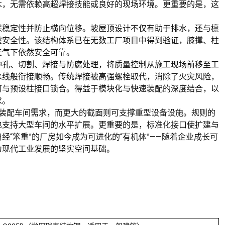
木，无需依赖高超焊接技能或良好的现场环境。更重要的是，这
保稳定性并防止横向位移。坡屋顶设计不仅有助于排水，还与檩
震安全性。该结构体系已在无数工厂项目中得到验证，膝撑、柱
天气下依然安全可靠。
冲孔、切割、焊接与防腐处理，将质量控制从施工现场前移至工
水线般衔接顺畅。传统焊接被高强螺栓取代，消除了火灾风险，
可与预设柱接口锁合。得益于模块化与快速装配的深度结合，以
求。
型装配车间需求，而更大的截面则可支撑重型设备设施。规则的
也支持大型车间的水平扩展。更重要的是，标准化接口使扩建与
“笨重”的厂房如今成为可进化的“有机体”——随着企业成长可
为现代工业发展的坚实空间基础。