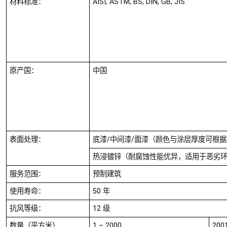
材料标准：
AISI, ASTM, BS, DIN, GB, JIS
原产国：
中国
表面处理：
底漆/中间漆/面漆（颜色与涂层厚度可根
热浸镀锌（耐腐蚀性能优异，适用于恶劣
服务范围：
预制建筑
使用寿命：
50 年
抗风等级：
12 级
数量（平方米）
1 – 2000
200