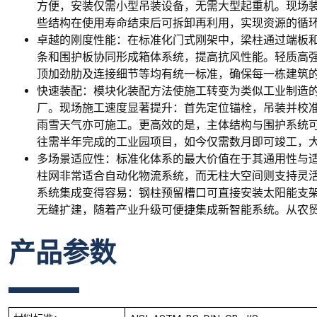
方便，安装仅需小型吊装设备，无需大型起重机。现场
些结构在使用寿命结束后可拆卸再利用，实现资源的循
卓越的刚度性能：在标准化门式刚架中，梁柱通过端板
条和围护板协同形成箱体系统，提高抗风性能。轻质高
顶加劲肋及连接细节等均有统一标准，确保每一栋建筑
快速装配：模块化装配方法使施工转变为类似工业制造
厂。现场施工速度显著提升：首先定位锚栓，吊装并校
雨雪天气亦可施工。更高效的是，主体结构与围护系统
往需半年完成的工业园项目，如今仅需数月即可竣工，
多场景适应性：标准化体系的最大价值在于其通用性与适
柱网非常适合自动化物流系统，而无柱大空间则支持灵
系统集成变得容易：钢柱预留槽口可直接安装太阳能支架
无缝扩建，随着产业升级可便捷集成新智能系统。从农
产品参数