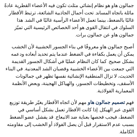
جمالون هاو هو نظام إنشائي مثلث تكون فيه الأعضاء القطرية عادةً
مائلة باتجاه المساند. تحت أحمال الجاذبية الشائعة، ترتبط الأقطار
غالبًا بالضغط، بينما تعمل الأعضاء الرأسية غالبًا في الشد. هذا
السلوك في انتقال القوى هو أحد الخصائص الرئيسية التي تميّز
جمالون هاو عن جمالون برات.
أصبح جمالون هاو معروفًا في بناء الجسور الخشبية لأن الخشب
يمكن أن يعمل بكفاءة في الضغط عندما يتم تحديد أبعاده ودعمه
بشكل صحيح. كما كان النظام عمليًا في أشكال الجسور القديمة
التي جمعت بين الأعضاء الخشبية وقضبان الشد المعدنية. في البناء
الحديث، لا تزال المنطقية الإنشائية نفسها تظهر في جمالونات
الأسقف، وتخطيطات الجسور، والهياكل الهجينة، وبعض الأنظمة
المعمارية الفولاذية.
فهم
تصميم جمالون هاو
مهم لأن اتجاه الأقطار يغيّر طريقة توزيع
القوى عبر الهيكل. إذا كانت الأقطار تعمل بشكل أساسي في
الضغط، فيجب فحصها بعناية ضد الانبعاج. قد يفشل عضو الضغط
بسبب عدم الاستقرار قبل أن يصل الفولاذ أو الخشب إلى مقاومته
الكاملة.