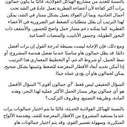
بالنسبة للعديد من مشاريع الهياكل الفولاذية، غالبًا ما يكون جمالون
برات أكثر كفاءة لأن أعضاءه القطرية تعمل عادةً في الشد تحت
أحمال الجاذبية. وبما أن الفولاذ يعمل بشكل ممتاز في الشد، يمكن
لهذا الترتيب أن يقلل متطلبات الضغط غير الضرورية في الأعضاء
القطرية. كما يمكنه دعم مسار حمل واضح للجسور، والأسقف ذات
البحور الطويلة، وجسور الأنابيب، والمنصات الصناعية.
ومع ذلك، فإن الإجابة ليست بسيطة لدرجة القول إن برات أفضل
دائمًا. قد يظل جمالون هاو مناسبًا عندما تفضل هندسة المشروع، أو
نمط الحمل، أو شروط الدعم، أو التخطيط المعماري هذا الترتيب.
إذا أمكن تحديد أبعاد الأقطار المعرضة للضغط وتثبيتها بشكل صحيح،
يمكن لجمالون هاو أن يؤدي عمله جيدًا.
السؤال الحقيقي ليس فقط: “أي جمالون أقوى؟” السؤال الأفضل
هو: أي جمالون يوفر مسار الحمل الأكثر عملية لهذا البحر، وهذه
المادة، وطريقة التصنيع، وظروف التركيب؟
بالنسبة للهياكل الفولاذية الحديثة، غالبًا ما يتم اختيار جمالونات برات
عندما يستفيد المشروع من الأقطار المعرضة للشد، وهندسة الألواح
المتكررة، وسهولة تفسير القوى. وقد يتم اختيار جمالونات هاو