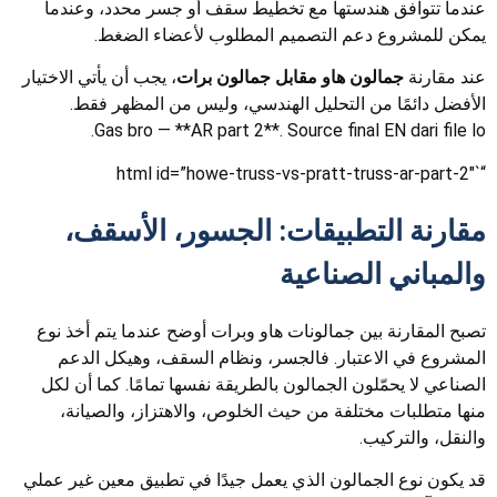
عندما تتوافق هندستها مع تخطيط سقف أو جسر محدد، وعندما
يمكن للمشروع دعم التصميم المطلوب لأعضاء الضغط.
عند مقارنة
جمالون هاو مقابل جمالون برات
، يجب أن يأتي الاختيار
الأفضل دائمًا من التحليل الهندسي، وليس من المظهر فقط.
Gas bro — **AR part 2**. Source final EN dari file lo.
“`html id=”howe-truss-vs-pratt-truss-ar-part-2″
مقارنة التطبيقات: الجسور، الأسقف،
والمباني الصناعية
تصبح المقارنة بين جمالونات هاو وبرات أوضح عندما يتم أخذ نوع
المشروع في الاعتبار. فالجسر، ونظام السقف، وهيكل الدعم
الصناعي لا يحمّلون الجمالون بالطريقة نفسها تمامًا. كما أن لكل
منها متطلبات مختلفة من حيث الخلوص، والاهتزاز، والصيانة،
والنقل، والتركيب.
قد يكون نوع الجمالون الذي يعمل جيدًا في تطبيق معين غير عملي