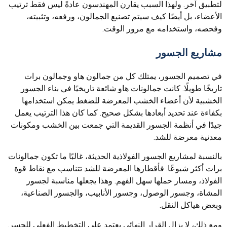
لتطبيق آخر. ولهذا السبب يقارن المهندسون عادةً ليس فقط ترتيب
الأعضاء، بل أيضًا كيف سيتم تصنيع الجمالون، ورفعه، وتثبيته،
وفحصه، واستخدامه مع مرور الوقت.
مشاريع الجسور
في تصميم الجسور، يمتلك كل من جمالون هاو وجمالون برات
تاريخًا طويلًا. كانت جمالونات هاو شائعة تاريخيًا في بناء الجسور
الخشبية لأن أعضاء الخشب المعرضة للضغط يمكن استخدامها
بكفاءة عند تحديد أبعادها بشكل صحيح. كما كان هذا الترتيب يعمل
جيدًا في أنظمة الجسور القديمة التي جمعت بين الخشب ومكونات
معدنية معرضة للشد.
بالنسبة لمشاريع الجسور الفولاذية الحديثة، غالبًا ما تكون جمالونات
برات أكثر شيوعًا. فأقطارها المعرضة للشد تتناسب مع نقاط قوة
الفولاذ، ومسار حملها سهل الفهم. وهذا يجعلها مناسبة لجسور
المشاة، وجسور الوصول، وجسور الأنابيب، والجسور الصناعية،
وبعض هياكل النقل.
ومع ذلك، لا يزال القرار النهائي يعتمد على التخطيط الفعلي للجسر.