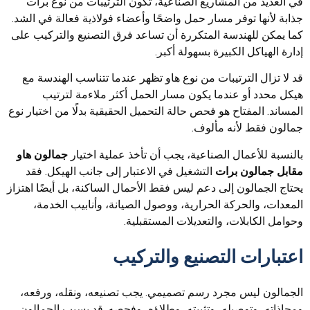
في العديد من المشاريع الصناعية، تكون الترتيبات من نوع برات
جذابة لأنها توفر مسار حمل واضحًا وأعضاء فولاذية فعالة في الشد.
كما يمكن للهندسة المتكررة أن تساعد فرق التصنيع والتركيب على
إدارة الهياكل الكبيرة بسهولة أكبر.
قد لا تزال الترتيبات من نوع هاو تظهر عندما تتناسب الهندسة مع
هيكل محدد أو عندما يكون مسار الحمل أكثر ملاءمة لترتيب
المساند. المفتاح هو فحص حالة التحميل الحقيقية بدلًا من اختيار نوع
جمالون فقط لأنه مألوف.
بالنسبة للأعمال الصناعية، يجب أن تأخذ عملية اختيار
جمالون هاو
مقابل جمالون برات
التشغيل في الاعتبار إلى جانب الهيكل. فقد
يحتاج الجمالون إلى دعم ليس فقط الأحمال الساكنة، بل أيضًا اهتزاز
المعدات، والحركة الحرارية، ووصول الصيانة، وأنابيب الخدمة،
وحوامل الكابلات، والتعديلات المستقبلية.
اعتبارات التصنيع والتركيب
الجمالون ليس مجرد رسم تصميمي. يجب تصنيعه، ونقله، ورفعه،
ومحاذاته، وتوصيله، وتثبيته، وطلاؤه، وفحصه. قد يسبب الجمالون