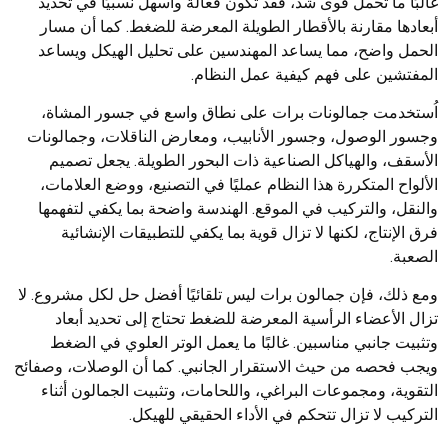
غالبًا ما تحمل قوى شد، فقد تكون فعالة وأسهل نسبيًا في تحديد
أبعادها مقارنة بالأقطار الطويلة المعرضة للضغط. كما أن مسار
الحمل واضح، مما يساعد المهندسين على تحليل الهيكل ويساعد
المفتشين على فهم كيفية عمل النظام.
اُستخدمت جمالونات برات على نطاق واسع في جسور المشاة،
وجسور الوصول، وجسور الأنابيب، ومعارض الناقلات، وجمالونات
الأسقف، والهياكل الصناعية ذات البحور الطويلة. يجعل تصميم
الألواح المتكررة هذا النظام عمليًا في التصنيع، ووضع العلامات،
والنقل، والتركيب في الموقع. الهندسة واضحة بما يكفي لتفهمها
فرق الإنتاج، لكنها لا تزال قوية بما يكفي للتطبيقات الإنشائية
الصعبة.
ومع ذلك، فإن جمالون برات ليس تلقائيًا أفضل حل لكل مشروع. لا
تزال الأعضاء الرأسية المعرضة للضغط تحتاج إلى تحديد أبعاد
وتثبيت جانبي مناسبين. غالبًا ما يعمل الوتر العلوي في الضغط
ويجب فحصه من حيث الاستقرار الجانبي. كما أن الوصلات، وصفائح
التقوية، ومجموعات البراغي، واللحامات، وتثبيت الجمالون أثناء
التركيب لا تزال تتحكم في الأداء الحقيقي للهيكل.