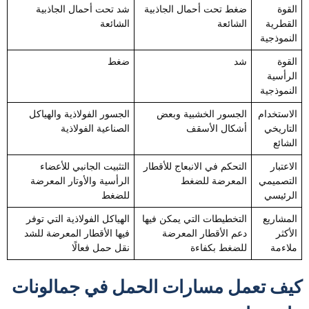
القوة
ضغط تحت أحمال الجاذبية
شد تحت أحمال الجاذبية
القطرية
الشائعة
الشائعة
النموذجية
القوة
شد
ضغط
الرأسية
النموذجية
الاستخدام
الجسور الخشبية وبعض
الجسور الفولاذية والهياكل
التاريخي
أشكال الأسقف
الصناعية الفولاذية
الشائع
الاعتبار
التحكم في الانبعاج للأقطار
التثبيت الجانبي للأعضاء
التصميمي
المعرضة للضغط
الرأسية والأوتار المعرضة
الرئيسي
للضغط
المشاريع
التخطيطات التي يمكن فيها
الهياكل الفولاذية التي توفر
الأكثر
دعم الأقطار المعرضة
فيها الأقطار المعرضة للشد
ملاءمة
للضغط بكفاءة
نقل حمل فعالًا
كيف تعمل مسارات الحمل في جمالونات